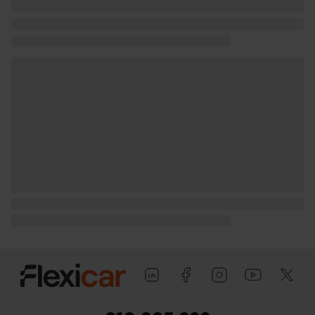
pasajero) con bisagras delanteras
Puerta trasera con portón