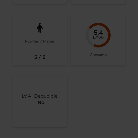
5.4
L/100
Puertas / Plazas
Consumo
5 / 5
I.V.A. Deducible
No