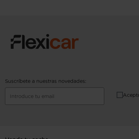
Consumo de combustible ( ECE 99/100 ): 6,3 
(extraurbano), 4,9 l/100km (mixto), 15,9 km/l
km/l (mixto) y 1.020 Km de autonomía (com
ICE ): 5,9 l/100km (mixto), 16,9 km/l (mixto
Pesos: 1.751 kg (peso máximo admisible), 1.26
incluyendo al conductor Kg (peso en vacio in
máximo remolcable con freno) y 630 kg (peso
medición: EU )
Puerta conductor, trasera (lado conductor), pa
bisagras delanteras
Puerta trasera con portón
Suscríbete a nuestras novedades
:
Acept
Introduce tu email