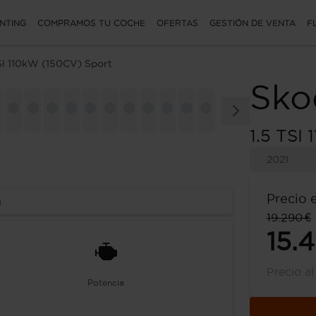
NTING
COMPRAMOS TU COCHE
OFERTAS
GESTIÓN DE VENTA
F
TSI 110kW (150CV) Sport
Sko
1.5 TSI
2021
Precio 
a
19.290 €
15.
Precio a
Potencia