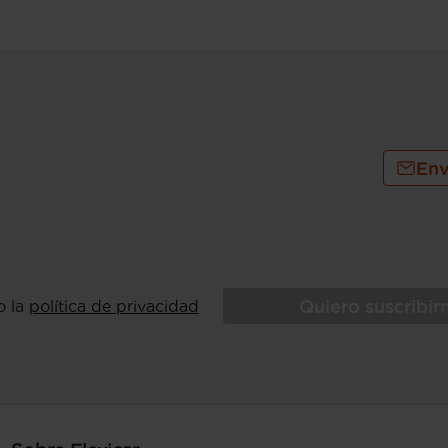
l/100km (urbano), 4,2 l/100km
 (urbano), 23,8 km/l (extraurbano), 20,4
binado), consumo de combustible ( WLTP
) y 847 Km de autonomía (combinado)
5 kg (peso en vacío), peso en vacío
cluido conductor), 1.250 kg (peso
 máximo remolcable sin freno) (
Env
sajero y trasera (lado pasajero) con
Quiero suscribi
o la
política de privacidad