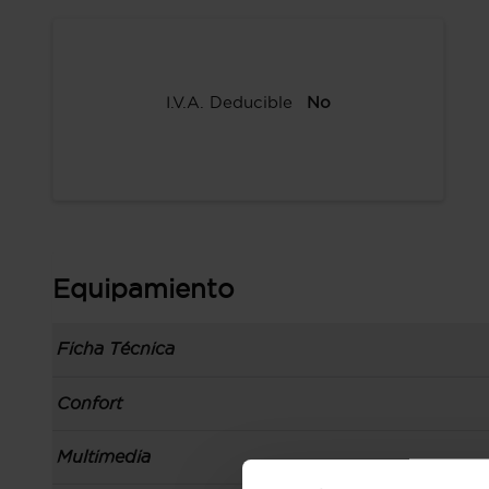
I.V.A. Deducible
No
Equipamiento
Ficha Técnica
Información de la versión: número última list
Confort
comunicación: 29 oct 2020, fase/generación: 1,
precios: interna, M1 y 29 oct 2020
Toma/s de 12v en los asientos delanteros y los
Multimedia
Carrocería tipo todoterreno con 5 puertas, bata
Apertura a distancia del maletero con control
código de plataforma: PQ25, carrocería & puer