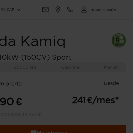
Iniciar sesión
LEXICAR
da
Kamiq
 110kW (150CV) Sport
63.000 km
Gasolina
Manual
Desde
en oferta
241 €/mes*
490 €
l contado:
19.290 €
Me interesa