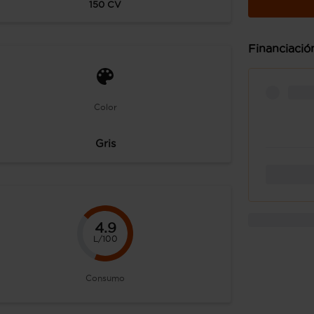
150
CV
Financiació
Color
Gris
4.9
L/100
Consumo