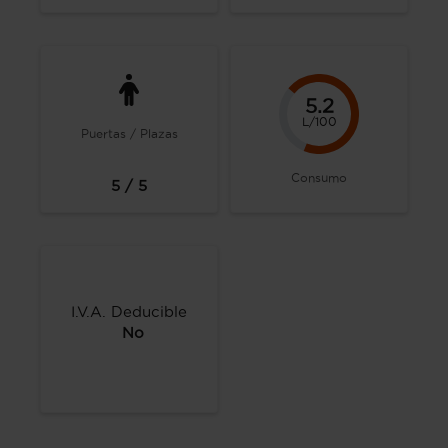
5.2
L/100
Puertas / Plazas
Consumo
5 / 5
I.V.A. Deducible
No