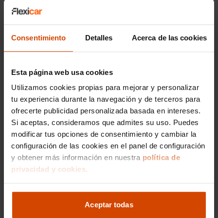
primera velocidad, 1,950 :1 relación de la
Email
:
elejido@flexicar.es
segunda velocidad, 1,250 :1 relación de la
tercera velocidad, 0,970 :1 relación de la
cuarta velocidad, 0,780 :1 relación de la
Consentimiento
Detalles
Acerca de las cookies
quinta velocidad y 0,650 :1 relación de la
sexta velocidad , código transmisión:
MQ350-6F
Esta página web usa cookies
Control de estabilidad
Motor de 1,5 litros ( 1.498 cc ) , cuatro
Utilizamos cookies propias para mejorar y personalizar
cilindros en línea con cuatro válvulas por
tu experiencia durante la navegación y de terceros para
cilindro, 74,5 mm de diámetro, 85,9 mm
ofrecerte publicidad personalizada basada en intereses.
de carrera, relación de compresión: 10,5 y
Si aceptas, consideramos que admites su uso. Puedes
distribución variable ; código del motor:
modificar tus opciones de consentimiento y cambiar la
DADA
configuración de las cookies en el panel de configuración
Compresor: uno de tipo turbo
Me interesa
Norma de emisiones EU6.2 (C and D-
y obtener más información en nuestra
política de
Temp), 128 g/km CO2 (combinado) y C
privacidad y cookies.
Etiqueta de eficiciencia energética clase
A
Start/Stop parada y arranque automático
Vehículos recomendados
Aceptar todas
Recuperación de la energía motor