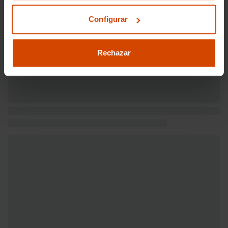
Sistema eléctrico 12
Alimentación : gasolina - inyección
Configurar
directa
Combustible: sin plomo 98 octanos y
Combustible primario: gasolina
Rechazar
Depósito principal de combustible: 50
litros
Bandeja trasera rígida
Sujeción de carga
Prestaciones:
Potencia de 150 CV ( (ISO) 110 kW @
5.000 rpm (potencia max) 250 Nm de
par máximo @ 1.500 rpm (par max)
potencia con combustible primario
Consumo de combustible ( ECE 99/100
):
Pesos: 1.900 kg (peso máximo
admisible), 1.255 kg (peso en vacío),
1.300 kg (peso máximo remolcable con
freno) y 670 kg (peso máximo
remolcable sin freno) ( medición: EU )
Puerta conductor, trasera (lado