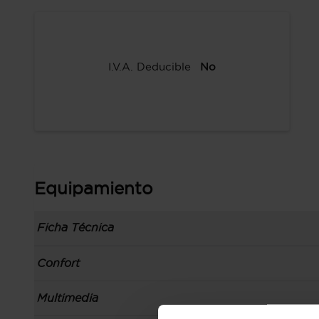
I.V.A. Deducible
No
Equipamiento
Ficha Técnica
Información de la versión: número última lista
Confort
comunicación: 19 may 2021, fase/generación: 4,
precios: interna, M1 y 01 may 2021
Toma/s de 12v en la zona de carga y los asien
Multimedia
Carrocería tipo berlina con portón con 5 puerta
Apertura a distancia del maletero con control
izquierdo, código de plataforma: MQB, carrocer