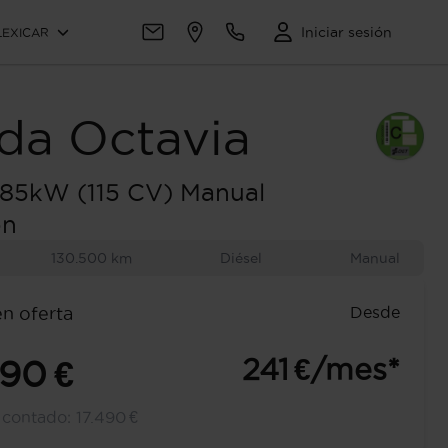
Iniciar sesión
LEXICAR
da
Octavia
 85kW (115 CV) Manual
on
130.500 km
Diésel
Manual
Desde
en oferta
241 €/mes*
490 €
l contado:
17.490 €