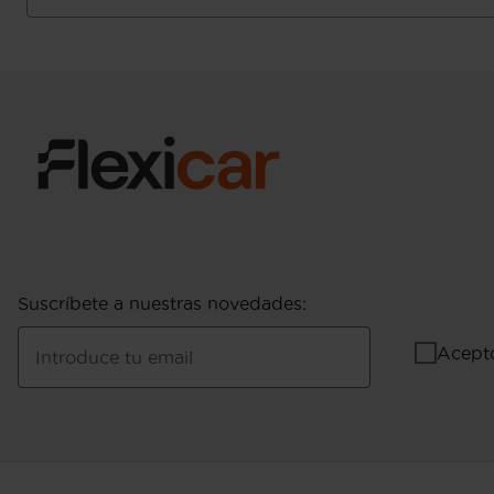
(extraurbano), 3,5 l/100km (mixto), 23,8 km/l
km/l (mixto) y 1.287 Km de autonomía (comb
combustible ( WLTP ICE ): 4,1 l/100km (mixto
autonomía (combinado) (fuente: EU6AP ) 3,9, 5,1,
62 y 42
Pesos: 1.955 kg (peso máximo admisible), 1.42
incluyendo al conductor Kg (peso en vacio in
máximo remolcable con freno) y 710 kg (peso 
medición: EU )
Puerta conductor, trasera (lado conductor), pa
bisagras delanteras
Puerta trasera con portón
Suscríbete a nuestras novedades
:
Acept
Introduce tu email