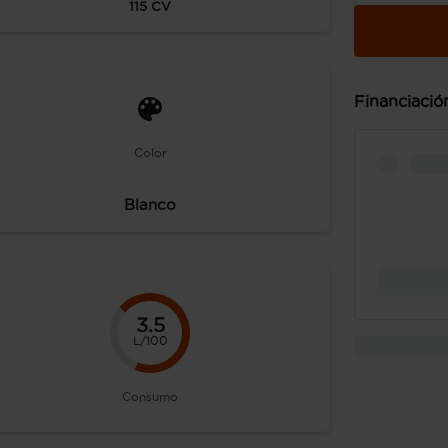
115
CV
Financiació
Color
Blanco
3.5
L/100
Consumo