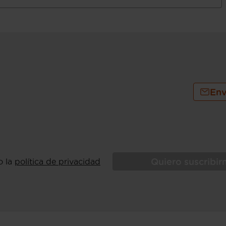
 (urbano), 32,3 km/l (extraurbano), 28,6
inado) (fuente: EU6AP ), consumo de
), 24,4 km/l (mixto) y 1.098 Km de
 25,6, 19,6, 3,8, 5,6, 26,3, 17,9, 60, 46,
3 kg (peso en vacío), peso en vacío
cluido conductor), 1.500 kg (peso
máximo remolcable sin freno) (
Env
sajero y trasera (lado pasajero) con
Quiero suscribi
o la
política de privacidad