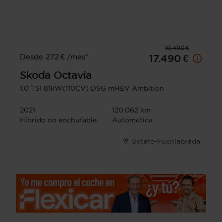
19.490 €
Desde 272 € /mes*
17.490 €
Skoda
Octavia
1.0 TSI 81kW(110CV) DSG mHEV Ambition
2021
120.062 km
Híbrido no enchufable
Automática
Getafe-Fuenlabrada