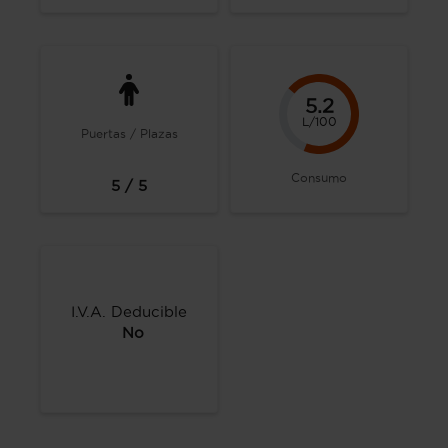
5.2
L/100
Puertas / Plazas
Consumo
5 / 5
I.V.A. Deducible
No