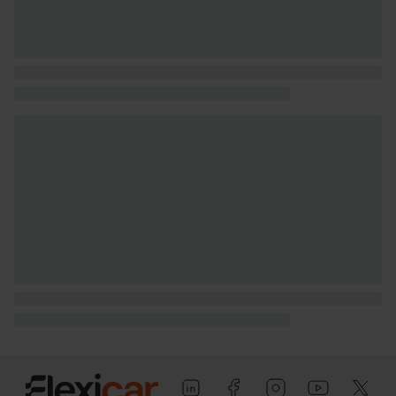
remolcable sin freno) ( medición: EU )
Tiradores de las puertas
Puerta conductor, trasera (lado
conductor), pasajero y trasera (lado
pasajero) con bisagras delanteras
Puerta trasera con portón