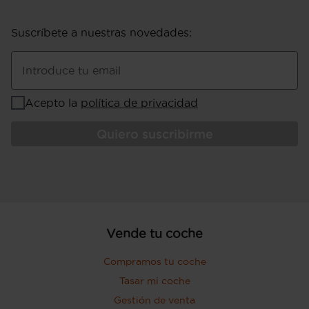
1.270 kg (peso en vacío), peso vacio inc.
conductor Kg (peso en vacio incluido
Suscríbete a nuestras novedades
:
conductor), 1.000 kg (peso máximo
remolcable con freno) y 500 kg (peso
máximo remolcable sin freno) ( medición:
Introduce tu email
propia del fabricante )
Puerta conductor, trasera (lado
Acepto la
política de privacidad
conductor), pasajero y trasera (lado
pasajero) con bisagras delanteras
Quiero suscribirme
Puerta trasera con portón
Vende tu coche
Compramos tu coche
Tasar mi coche
Gestión de venta