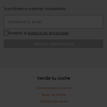
WLTP consumo de energía eléctrica
Suscríbete a nuestras novedades
:
BEV/HEV consumo de energía eléctrica
Pesos: 1.835 kg (peso máximo admisible),
1.400 kg (peso en vacío), 750 kg (peso
Introduce tu email
máximo remolcable con freno) y 450 kg
(peso máximo remolcable sin freno) (
Acepto la
política de privacidad
medición: EU )
Tiradores de las puertas
Quiero suscribirme
Puerta conductor, trasera (lado
conductor), pasajero y trasera (lado
pasajero) con bisagras delanteras
Puerta trasera con portón
Vende tu coche
Compramos tu coche
Tasar mi coche
Gestión de venta