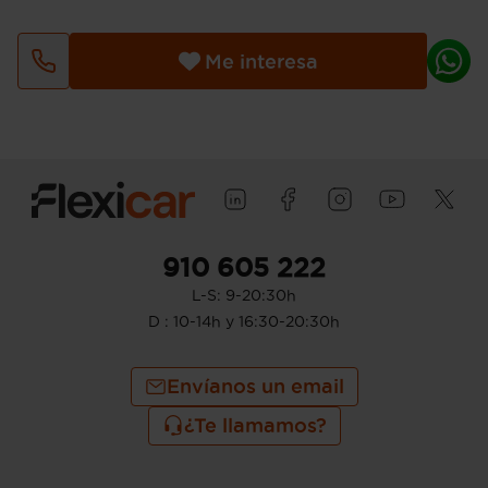
Depósito principal de combustible: 43
litros
Bandeja trasera rígida
Me interesa
Sujeción de carga
Red seguridad de carga
Prestaciones: 180 km/h de velocidad
máxima y 11,1 segs de aceleración 0-100
km/h
Potencia de 122 CV ( (DIN) 90 kW @
5.200 rpm (potencia max) ; 72 CV
(potencia máx. motor eléctrico), 53 kW
(potencia máx. motor eléctrico) y 163 Nm
910 605 222
(torque máx. motor eléctrico) potencia
L-S: 9-20:30h
con combustible primario
Potencia secundaria de 98 CV, 72 kW de
D : 10-14h y 16:30-20:30h
potencia máxima, 142 Nm de par
máximo, 5.200 rpm para la potencia
Envíanos un email
máxima y 3.600 rpm para el par maximo
Consumo de combustible ( WLTP HEV
¿Te llamamos?
modo ahorro de la batería ): 4,5 l/100km
(mixto), 22,2 km/l (mixto), 4,1, 24,4, 3,7,
27,0, 4,0, 25,0, 5,7, 17,5, 57, 64, 59 y 41