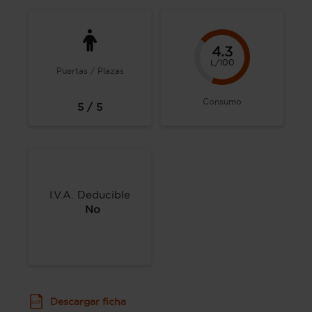
4.3
L/100
Puertas / Plazas
Consumo
5 / 5
I.V.A. Deducible
No
Descargar ficha