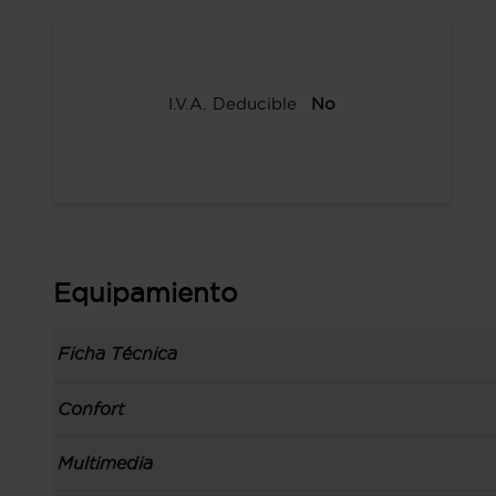
I.V.A. Deducible
No
Equipamiento
Ficha Técnica
Información de la versión: número última lista 
Confort
comunicación: 30 nov 2018, fase/generación: 3
precios: interna, M1 y 27 nov 2018
Toma/s de 12v en los asientos delanteros
Multimedia
Carrocería tipo berlina con portón con 5 puerta
Control de crucero
izquierdo, código de plataforma: NBC, carrocer