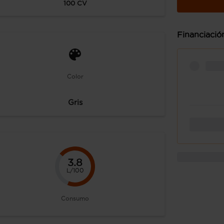
100
CV
Financiació
Color
Gris
3.8
L/100
Consumo