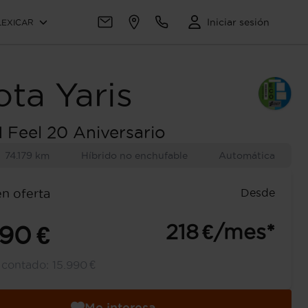
Iniciar sesión
LEXICAR
ota
Yaris
H Feel 20 Aniversario
74.179 km
Híbrido no enchufable
Automática
Desde
en oferta
218 €/mes*
990 €
l contado:
15.990 €
Me interesa