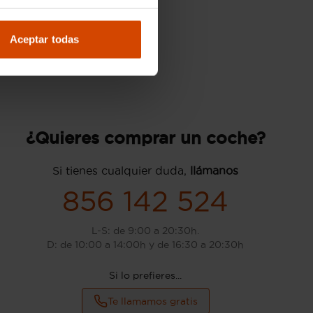
Aceptar todas
¿Quieres comprar un coche?
Si tienes cualquier duda,
llámanos
856 142 524
L-S: de 9:00 a 20:30h.
D: de 10:00 a 14:00h y de 16:30 a 20:30h
Si lo prefieres...
Te llamamos gratis