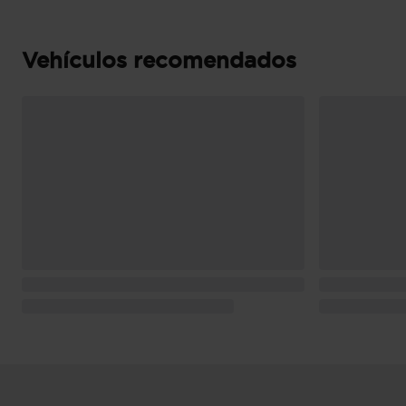
(extraurbano), 3,8 l/100km (mixto), 27,8 km/l 
km/l (mixto) y 947 Km de autonomía (combi
Pesos: 1.565 kg (peso máximo admisible), 1.165
Vehículos recomendados
conductor Kg (peso en vacio incluido conduc
freno) y 0 kg (peso máximo remolcable sin fre
Puerta conductor, trasera (lado conductor), pa
bisagras delanteras
Puerta trasera con portón