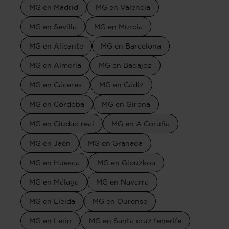
MG en Madrid
MG en Valencia
MG en Sevilla
MG en Murcia
MG en Alicante
MG en Barcelona
MG en Almería
MG en Badajoz
MG en Cáceres
MG en Cádiz
MG en Córdoba
MG en Girona
MG en Ciudad real
MG en A Coruña
MG en Jaén
MG en Granada
MG en Huesca
MG en Gipuzkoa
MG en Málaga
MG en Navarra
MG en Lleida
MG en Ourense
MG en León
MG en Santa cruz tenerife