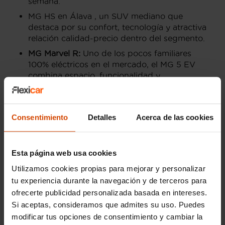
semana.
MG HS en Álava , un SUV mediano que
destaca por su confort, tecnología y atractiva
relación calidad-precio dentro del segmento.
MG Marvel R:
Uno de los pocos familiares
100% eléctricos en el mercado, el MG 5 EV
combina espacio, funcionalidad y
sostenibilidad. Con una autonomía adecuada
para largas distancias, es perfecto para las
familias comprometidas con el medio
Consentimiento
Detalles
Acerca de las cookies
ambiente.
Precios de MG de segunda
Esta página web usa cookies
mano en Álava
Utilizamos cookies propias para mejorar y personalizar
tu experiencia durante la navegación y de terceros para
El mercado de coches MG de segunda mano en
ofrecerte publicidad personalizada basada en intereses.
Álava ofrece precios competitivos, permitiendo a
los compradores acceder a vehículos de alta
Si aceptas, consideramos que admites su uso. Puedes
calidad sin superar su presupuesto. El precio
modificar tus opciones de consentimiento y cambiar la