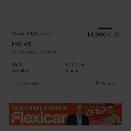
17.590 €
Desde 233 € /mes*
14.990 €
MG
HS
1.5 Turbo GDI Comfort
2023
62.115 km
Gasolina
Manual
Manacor
I.V.A. Deducible