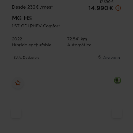
17.590 €
Desde 233 € /mes*
14.990 €
MG
HS
1.5T-GDI PHEV Comfort
2022
72.841 km
Híbrido enchufable
Automática
Aravaca
I.V.A. Deducible