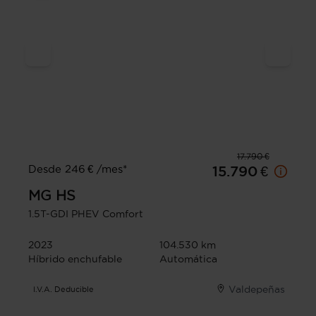
17.790 €
Desde 246 € /mes*
15.790 €
MG
HS
1.5T-GDI PHEV Comfort
2023
104.530 km
Híbrido enchufable
Automática
Valdepeñas
I.V.A. Deducible