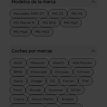
Modelos de la marca
Mercedes AMG GT
MG ZS
MG HS
MG Marvel R
MG EHS
MG Mg3
MG Mg4
MG MG5
Coches por marcas
AUDI
Maserati
Abarth
Alfa Romeo
BMW
Chevrolet
Chrysler
Citroen
Dacia
Dodge
DS
Ferrari
Fiat
Ford
Honda
Hummer
DFSK
Cupra
Aston Martin
Aiways