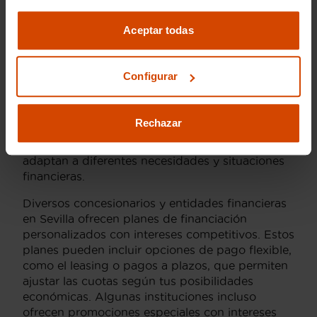
coche Abarth en
Sevilla?
Aceptar todas
La financiación de un
coche Abarth en Sevilla
es
Configurar
una elección popular para muchos compradores
que desean hacerse con uno de estos icónicos
vehículos sin realizar un desembolso inicial
Rechazar
significativo. Afortunadamente, existen múltiples
opciones de financiación disponibles que se
adaptan a diferentes necesidades y situaciones
financieras.
Diversos concesionarios y entidades financieras
en Sevilla ofrecen planes de financiación
personalizados con intereses competitivos. Estos
planes pueden incluir opciones de pago flexible,
como el leasing o pagos a plazos, que permiten
ajustar las cuotas según tus posibilidades
económicas. Algunas instituciones incluso
ofrecen promociones especiales con intereses