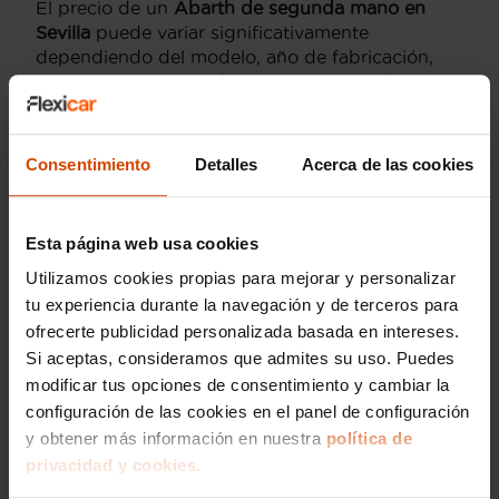
El precio de un
Abarth de segunda mano en
Sevilla
puede variar significativamente
dependiendo del modelo, año de fabricación,
kilometraje y las condiciones generales del
vehículo. Por ejemplo, un
Abarth 595
de
segunda mano puede rondar entre los
15,000€ y
20,000€
, concentrando una relación calidad-
Consentimiento
Detalles
Acerca de las cookies
precio inmejorable para los amantes de la
conducción deportiva. Por otro lado, el
Abarth
124 Spider
puede encontrarse en un rango de
Esta página web usa cookies
25,000€ a 30,000€
, combinando un rendimiento
excepcional con la experiencia clásica de un
Utilizamos cookies propias para mejorar y personalizar
roadster. En nuestro concesionario, te ofrecemos
tu experiencia durante la navegación y de terceros para
asesoría personalizada para encontrar el Abarth
ofrecerte publicidad personalizada basada en intereses.
que mejor se adapte a tus necesidades y
Si aceptas, consideramos que admites su uso. Puedes
presupuesto, asegurando siempre las mejores
modificar tus opciones de consentimiento y cambiar la
ofertas del mercado en Sevilla.
configuración de las cookies en el panel de configuración
y obtener más información en nuestra
política de
¿Se puede financiar un
privacidad y cookies.