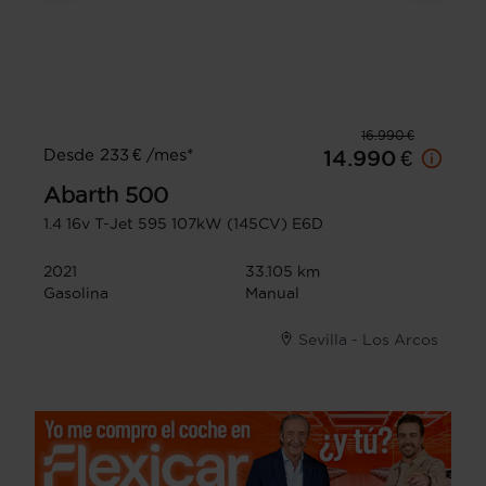
16.990 €
Desde 233 € /mes*
14.990 €
Abarth
500
1.4 16v T-Jet 595 107kW (145CV) E6D
2021
33.105 km
Gasolina
Manual
Sevilla - Los Arcos