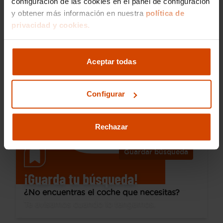
configuración de las cookies en el panel de configuración
y obtener más información en nuestra
política de
19.490 €
privacidad y cookies.
Desde 280 € /mes*
17.990 €
Hyundai
Tucson
Aceptar todas
1.6 TGDI 110kW (150CV) Maxx
2023
113.727 km
Gasolina
Manual
Configurar
Dos Hermanas
Rechazar
Guardar búsqueda
¡Guarda tu búsqueda!
¿No encuentras el coche que necesitas?
Te avisamos cuando lo tengamos.