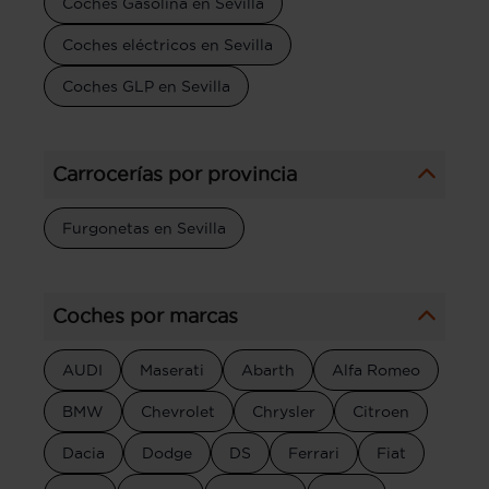
Coches Gasolina en Sevilla
Coches eléctricos en Sevilla
Coches GLP en Sevilla
Carrocerías por provincia
Furgonetas en Sevilla
Coches por marcas
AUDI
Maserati
Abarth
Alfa Romeo
BMW
Chevrolet
Chrysler
Citroen
Dacia
Dodge
DS
Ferrari
Fiat