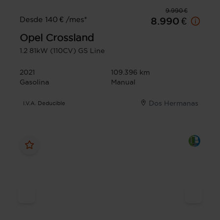
9.990 €
Desde 140 € /mes*
8.990 €
Opel
Crossland
1.2 81kW (110CV) GS Line
2021
109.396 km
Gasolina
Manual
Dos Hermanas
I.V.A. Deducible