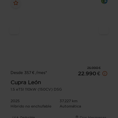
25.990 €
Desde 357 € /mes*
22.990 €
Cupra
León
1.5 eTSI 110kW (150CV) DSG
2025
37.227 km
Híbrido no enchufable
Automática
Dos Hermanas
I.V.A. Deducible