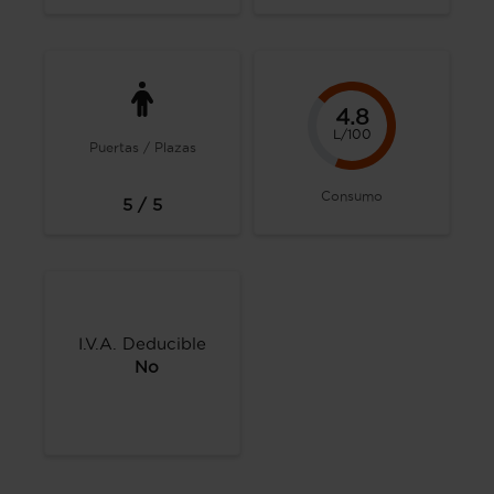
4.8
L/100
Puertas / Plazas
Consumo
5 / 5
I.V.A. Deducible
No