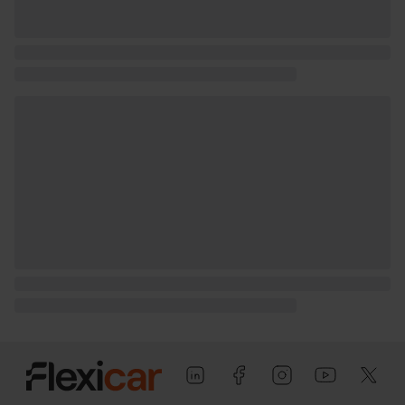
(peso máximo remolcable sin freno) (
medición: EU )
Puerta conductor, trasera (lado
conductor), pasajero y trasera (lado
pasajero) con bisagras delanteras
Puerta trasera con portón