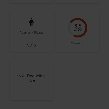
3.5
L/100
Puertas / Plazas
Consumo
5 / 5
I.V.A. Deducible
No