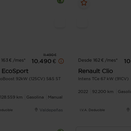
11.490 €
163 € /mes*
Desde 162 € /mes*
10.490 €
10
EcoSport
Renault
Clio
coBoost 92kW (125CV) S&S ST
Intens TCe 67 kW (91CV)
2022
92.200 km
Gasoli
128.559 km
Gasolina
Manual
Valdepeñas
Deducible
I.V.A. Deducible