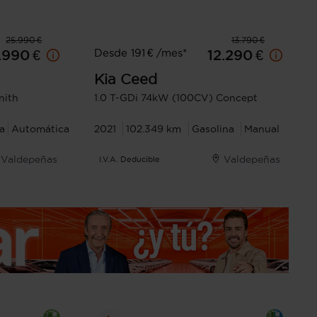
25.990 €
13.790 €
Desde 191 € /mes*
.990 €
12.290 €
Kia
Ceed
nith
1.0 T-GDi 74kW (100CV) Concept
a
Automática
2021
102.349 km
Gasolina
Manual
Valdepeñas
Valdepeñas
I.V.A. Deducible