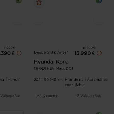
11.990 €
15.990 €
Desde 218 € /mes*
.390 €
13.990 €
Hyundai
Kona
1.6 GDI HEV Maxx DCT
na
Manual
2021
99.943 km
Híbrido no
Automática
enchufable
Valdepeñas
Valdepeñas
I.V.A. Deducible