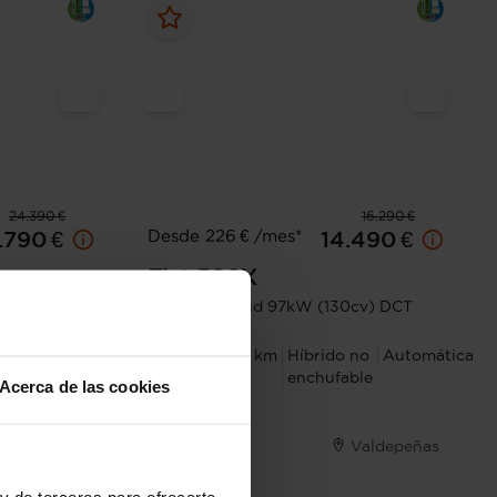
24.390 €
16.290 €
Desde 226 € /mes*
.790 €
14.490 €
Fiat
500X
W 6AT
Club 1.5 Hybrid 97kW (130cv) DCT
2023
62.083 km
Híbrido no
Automática
 no
Automática
enchufable
Acerca de las cookies
ble
Valdepeñas
Valdepeñas
I.V.A. Deducible
y de terceros para ofrecerte