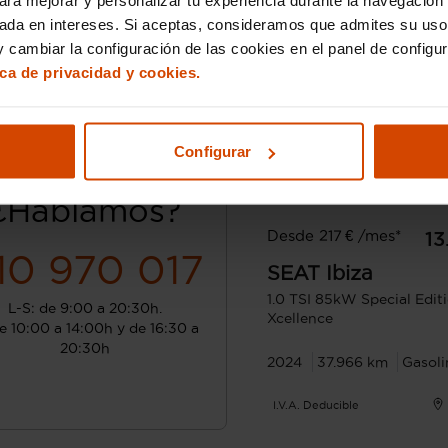
sada en intereses. Si aceptas, consideramos que admites su uso
 cambiar la configuración de las cookies en el panel de configu
ica de privacidad y cookies.
Configurar
¿Hablamos?
Desde 217 € /mes*
13
10 970 017
SEAT
Ibiza
1.0 TSI 85kW Special Edit
L-S: de 9:00 a 20:30h.
Xcellence
e 10:00 a 14:00h y de 16:30 a
20:30h
2024
37.966 km
Gasoli
I.V.A. Deducible