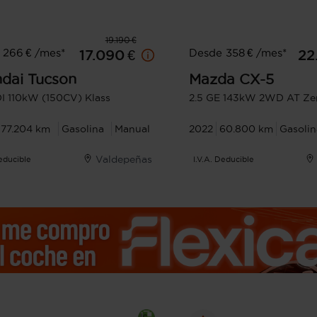
19.190 €
 266 € /mes*
Desde 358 € /mes*
17.090 €
22
dai
Tucson
Mazda
CX-5
DI 110kW (150CV) Klass
2.5 GE 143kW 2WD AT Ze
77.204 km
Gasolina
Manual
2022
60.800 km
Gasolin
Valdepeñas
Deducible
I.V.A. Deducible