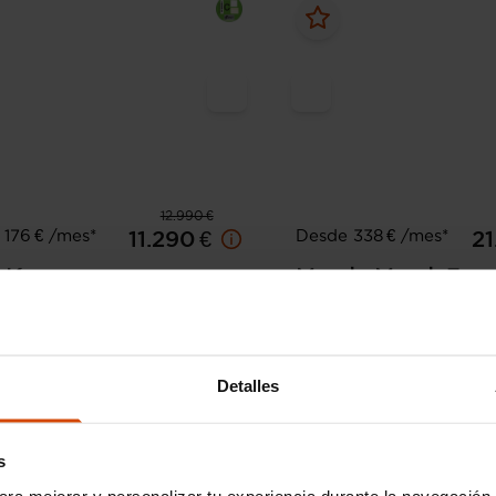
12.990 €
176 € /mes*
Desde 338 € /mes*
11.290 €
21
Kuga
Mazda
Mazda3
oBoost 88kW 4x2 Trend
2.5L E-SKY G MHEV 103k
Centre-line
68.600 km
Gasolina
Manual
2025
32.530 km
Híbrido
Detalles
enchufa
Valdepeñas
I.V.A. Deducible
s
ara mejorar y personalizar tu experiencia durante la navegación 