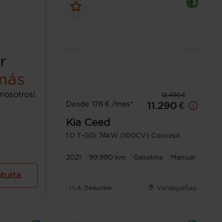
r
más
nosotros!
12.490 €
Desde 176 € /mes*
11.290 €
Kia
Ceed
1.0 T-GDi 74kW (100CV) Concept
2021
99.990 km
Gasolina
Manual
atuita
Valdepeñas
I.V.A. Deducible