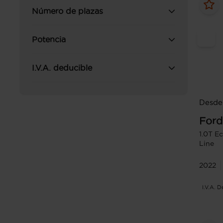
Número de plazas
Potencia
I.V.A. deducible
Desde 
Ford
1.0T E
Line
2022
I.V.A. 