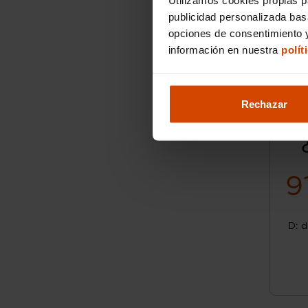
publicidad personalizada ba
opciones de consentimiento y
información en nuestra
polít
Rechazar
9
D: d