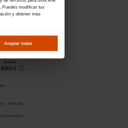
. Puedes modificar tus
ración y obtener más
Aceptar todas
15.590 €
.990 €
ion
na
Manual
Valdepeñas