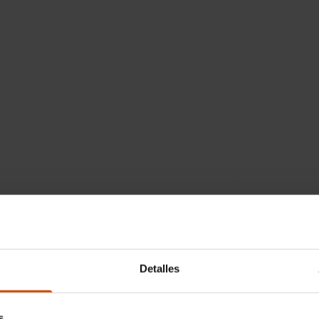
icar
Si quieres te lo
Detalles
ional)
llevamos a casa
s