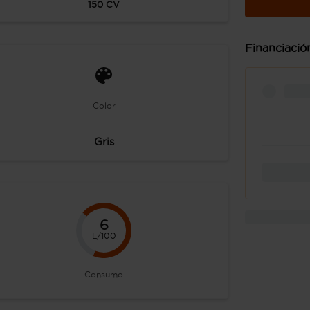
150
CV
Financiació
Color
Gris
6
L/100
Consumo