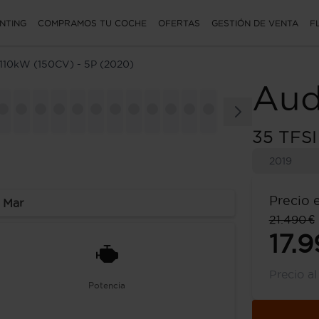
NTING
COMPRAMOS TU COCHE
OFERTAS
GESTIÓN DE VENTA
F
 110kW (150CV) - 5P (2020)
Aud
35 TFSI
2019
Precio 
 Mar
21.490 €
17.9
Precio a
Potencia