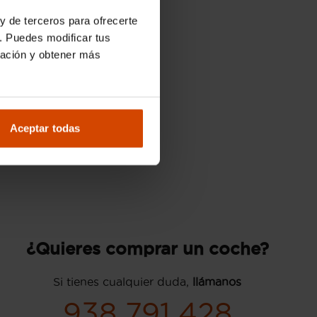
y de terceros para ofrecerte
. Puedes modificar tus
ración y obtener más
Aceptar todas
¿Quieres comprar un coche?
Si tienes cualquier duda,
llámanos
938 791 428