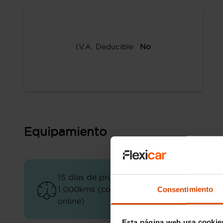
I.V.A. Deducible
No
Equipamiento
15 días de prueba ó
Garantía Flex
1.000kms (compras
Consentimiento
Premium (opc
online)
Esta página web usa cookie