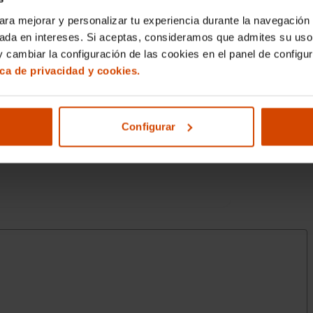
ara mejorar y personalizar tu experiencia durante la navegación 
sada en intereses. Si aceptas, consideramos que admites su uso
donio Martinez Lopez
, para garantizar que
 cambiar la configuración de las cookies en el panel de configu
ica de privacidad y cookies.
Configurar