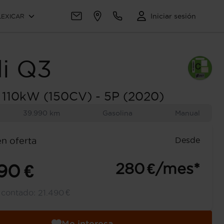
Iniciar sesión
LEXICAR
i
Q3
 110kW (150CV) - 5P (2020)
39.990 km
Gasolina
Manual
Desde
en oferta
280 €/mes*
90 €
l contado:
21.490 €
Me interesa