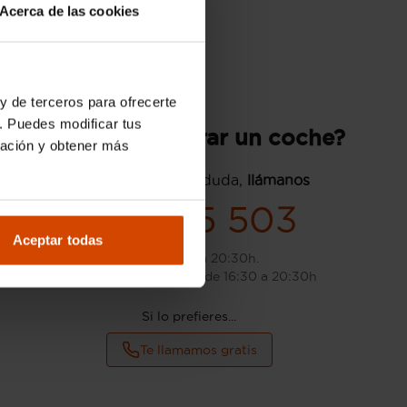
Acerca de las cookies
y de terceros para ofrecerte
. Puedes modificar tus
¿Quieres comprar un coche?
ración y obtener más
Si tienes cualquier duda,
llámanos
932 715 503
Aceptar todas
L-S: de 9:00 a 20:30h.
D: de 10:00 a 14:00h y de 16:30 a 20:30h
Si lo prefieres...
Te llamamos gratis