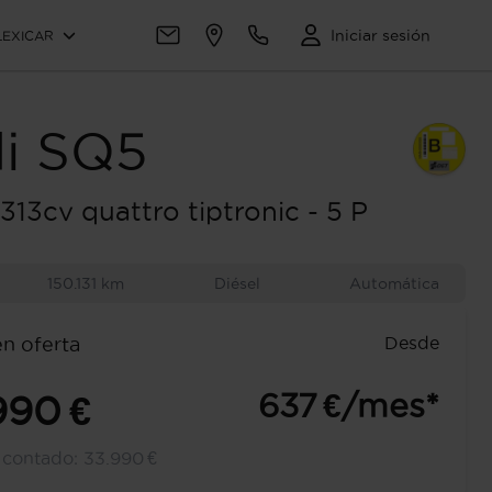
Iniciar sesión
LEXICAR
i
SQ5
313cv quattro tiptronic - 5 P
150.131 km
Diésel
Automática
Desde
en oferta
637 €/mes*
990 €
l contado:
33.990 €