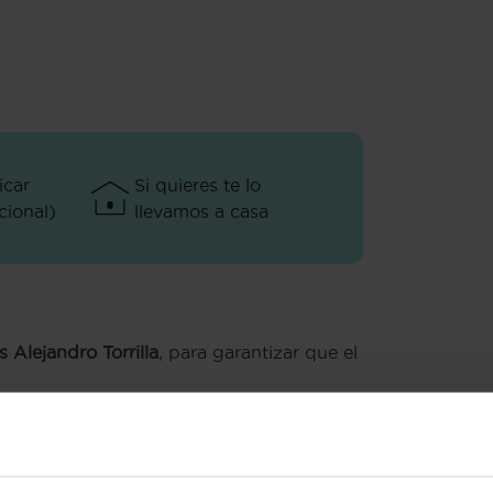
icar
Si quieres te lo
ional)
llevamos a casa
 Alejandro Torrilla
, para garantizar que el