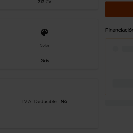
313
CV
Financiació
Color
Gris
I.V.A. Deducible
No