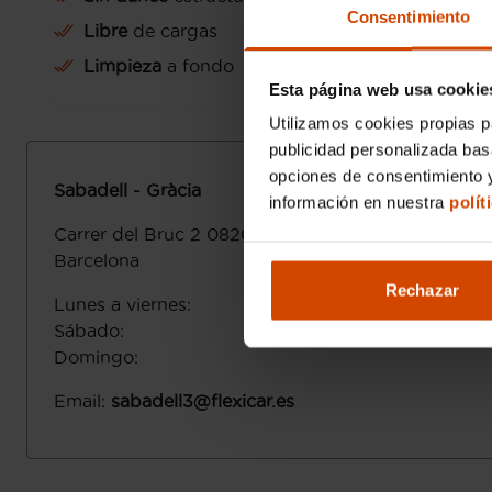
Consentimiento
Libre
de cargas
Limpieza
a fondo
Esta página web usa cookie
Utilizamos cookies propias p
publicidad personalizada ba
opciones de consentimiento y
Sabadell - Gràcia
información en nuestra
polít
Carrer del Bruc 2
08203
Sabadell
Barcelona
Rechazar
Lunes a viernes
:
Sábado
:
Domingo
:
Email
:
sabadell3@flexicar.es