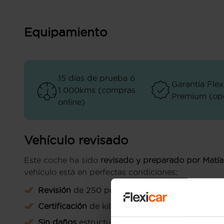
Equipamiento
15 días de prueba ó
Garantía Flex
1.000kms (compras
Premium (opc
online)
Vehículo revisado
Este coche ha sido
revisado y preparado por Matías
vehículo está en perfectas condiciones:
Revisión
de 250 puntos
Certificación
de kilometraje
Sin daños
estructurales