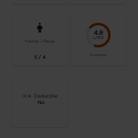
4.8
L/100
Puertas / Plazas
Consumo
5 / 4
I.V.A. Deducible
No