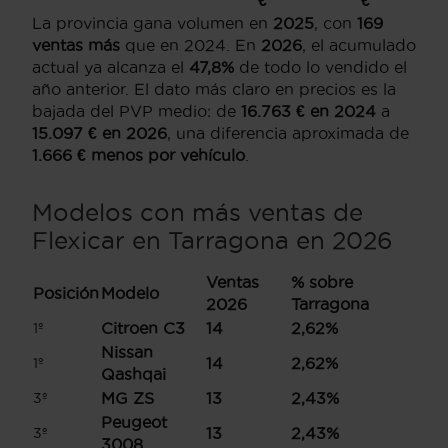
La provincia gana volumen en
2025
, con
169
ventas más
que en 2024. En
2026
, el acumulado
actual ya alcanza el
47,8%
de todo lo vendido el
año anterior. El dato más claro en precios es la
bajada del PVP medio: de
16.763 € en 2024
a
15.097 € en 2026
, una diferencia aproximada de
1.666 € menos por vehículo
.
Modelos con más ventas de
Flexicar en Tarragona en 2026
Ventas
% sobre
Posición
Modelo
2026
Tarragona
Citroen C3
14
2,62%
1º
Nissan
14
2,62%
1º
Qashqai
MG ZS
13
2,43%
3º
Peugeot
13
2,43%
3º
3008