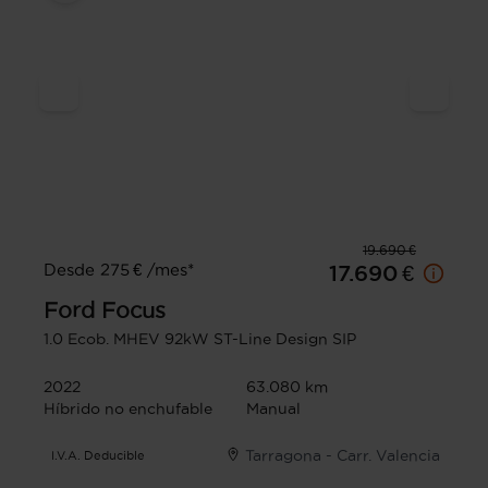
19.690 €
Desde 275 € /mes*
17.690 €
Ford
Focus
1.0 Ecob. MHEV 92kW ST-Line Design SIP
2022
63.080 km
Híbrido no enchufable
Manual
Tarragona - Carr. Valencia
I.V.A. Deducible