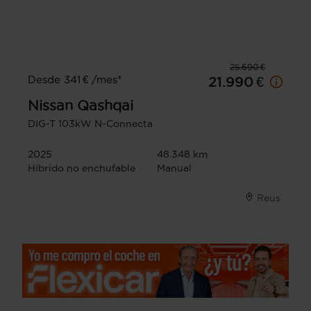
25.690 €
Desde 341 € /mes*
21.990 €
Nissan
Qashqai
DIG-T 103kW N-Connecta
2025
48.348 km
Híbrido no enchufable
Manual
Reus