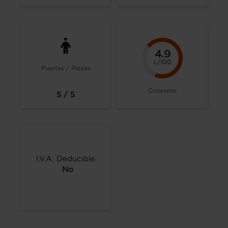
4.9
L/100
Puertas / Plazas
Consumo
5 / 5
I.V.A. Deducible
No