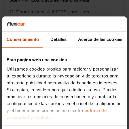
Jaén - PI Los Olivares Mancha Real
palanca en el salpicadero
Control de estabilidad
C. Mancha Real, 4
23009
Jaén
Jaén
Motor de 1,0 litros ( 999 cc ) , tres
cilindros en línea con dos válvulas por
Lunes a sábado
:
cilindro, 70,0 mm de diámetro, 86,5 mm
Domingo
:
de carrera, relación de compresión: 12,0 y
distribución variable 12,0
Consentimiento
Detalles
Acerca de las cookies
Email
:
jaen2@flexicar.es
Norma de emisiones EU6 D y ECO
Etiqueta de eficiciencia energética clase
B
Esta página web usa cookies
Start/Stop parada y arranque automático
Recuperación de la energía motor
Utilizamos cookies propias para mejorar y personalizar
Emisiones WLTP HEV modo ahorro de la
tu experiencia durante la navegación y de terceros para
batería, 106,0 y EU6 D
ofrecerte publicidad personalizada basada en intereses.
Sistema eléctrico 12
Si aceptas, consideramos que admites su uso. Puedes
Alimentación : inyección multipunto
modificar tus opciones de consentimiento y cambiar la
Combustible: sin plomo 95 octanos y
configuración de las cookies en el panel de configuración
Combustible primario: gasolina
y obtener más información en nuestra
política de
Depósito principal de combustible: 35
litros
privacidad y cookies.
Bandeja trasera rígida
Me interesa