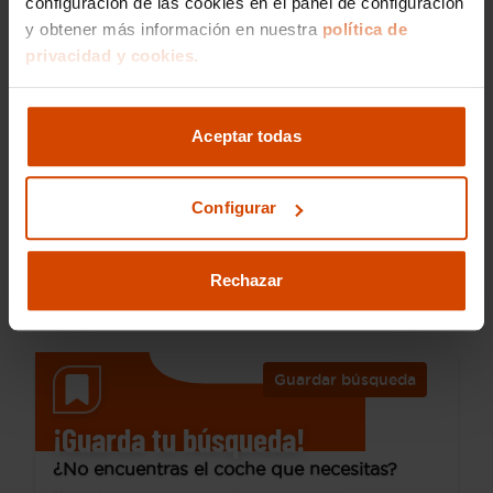
configuración de las cookies en el panel de configuración
y obtener más información en nuestra
política de
privacidad y cookies.
10.990 €
Desde 145 € /mes*
9.290 €
Aceptar todas
Fiat
500
Club 1.0 Hybrid 51KW (70 CV)
Configurar
2022
69.855 km
Híbrido no enchufable
Manual
Rechazar
Jaén - PI Los Olivares Mancha Real
I.V.A. Deducible
Guardar búsqueda
¡Guarda tu búsqueda!
¿No encuentras el coche que necesitas?