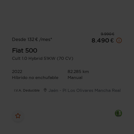
9.990 €
Desde 132 € /mes*
8.490 €
Fiat
500
Cult 1.0 Hybrid 51KW (70 CV)
2022
82.285 km
Híbrido no enchufable
Manual
Jaén - PI Los Olivares Mancha Real
I.V.A. Deducible