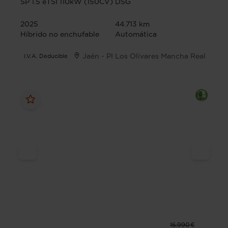
SP 1.5 eTSI 110kW (150CV) DSG
2025
44.713 km
Híbrido no enchufable
Automática
Jaén - PI Los Olivares Mancha Real
I.V.A. Deducible
15.990 €