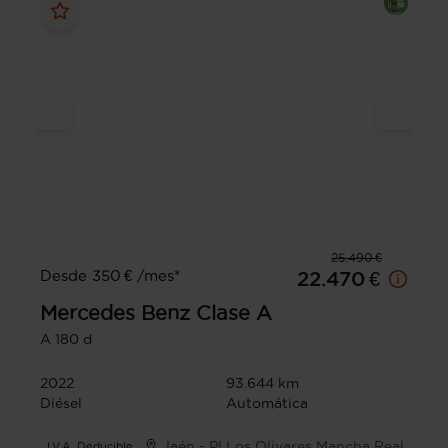
25.490 €
Desde 350 € /mes*
22.470 €
Mercedes Benz
Clase A
A 180 d
2022
93.644 km
Diésel
Automática
Jaén - PI Los Olivares Mancha Real
I.V.A. Deducible