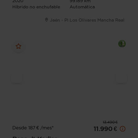
2020
99.189 km
Híbrido no enchufable
Automática
Jaén - PI Los Olivares Mancha Real
13.490 €
Desde 187 € /mes*
11.990 €