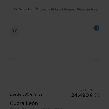
Jaén - PI Los Olivares Mancha Real
I.V.A. Deducible
27.490 €
Desde 380 € /mes*
24.490 €
Cupra
León