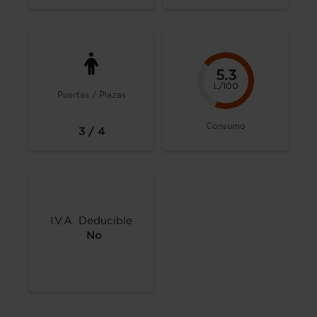
5.3
L/100
Puertas / Plazas
Consumo
3 / 4
I.V.A. Deducible
No