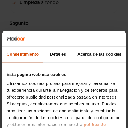
Limpieza
a fondo
Control de estabilidad
Motor de 1,0 litros ( 999 cc ) , tres
cilindros en línea con dos válvulas por
Sagunto
cilindro, 70,0 mm de diámetro, 86,5 mm
de carrera, relación de compresión: 12,0 y
Av. Fausto Caruana, 23
46500
Puerto de
distribución variable 12,0
Sagunto
Norma de emisiones EU6 D, 88 g/km
Valencia
CO2 (combinado) y ECO
Lunes a sábado
:
Etiqueta de eficiciencia energética clase
Consentimiento
Detalles
Acerca de las cookies
B
Domingo
:
Start/Stop parada y arranque automático
Email
:
sagunto@flexicar.es
Recuperación de la energía motor
Esta página web usa cookies
Emisiones WLTP HEV modo ahorro de la
batería y 106,0
Utilizamos cookies propias para mejorar y personalizar
Sistema eléctrico 12
tu experiencia durante la navegación y de terceros para
Alimentación : inyección multipunto
ofrecerte publicidad personalizada basada en intereses.
Combustible: sin plomo 95 octanos y
Si aceptas, consideramos que admites su uso. Puedes
Combustible primario: gasolina
modificar tus opciones de consentimiento y cambiar la
Depósito principal de combustible: 35
configuración de las cookies en el panel de configuración
litros
y obtener más información en nuestra
política de
Bandeja trasera rígida