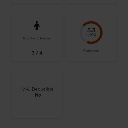
5.3
L/100
Puertas / Plazas
Consumo
3 / 4
I.V.A. Deducible
No