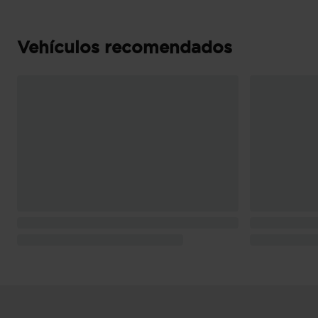
Consumo de combustible ( ECE 99/100 ): 7,4 
(extraurbano), 6,2 l/100km (mixto) y 968 K
Pesos: 2.230 kg (peso máximo admisible), 1.70
Vehículos recomendados
conductor Kg (peso en vacio incluido conduc
con freno) y 750 kg (peso máximo remolcable 
Puerta conductor, trasera (lado conductor), pa
bisagras delanteras
Puerta trasera con portón