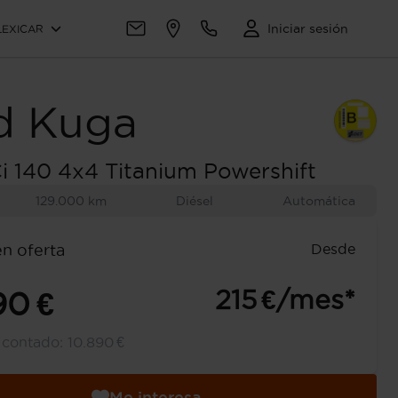
Iniciar sesión
LEXICAR
d
Kuga
i 140 4x4 Titanium Powershift
129.000 km
Diésel
Automática
Desde
en oferta
215 €/mes*
90 €
l contado:
10.890 €
Me interesa