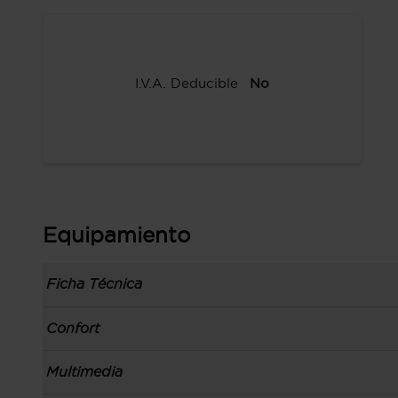
I.V.A. Deducible
No
Equipamiento
Ficha Técnica
Información de la versión: número/fecha última
Confort
comunicación: 14 nov 2012, fase/generación: 2,
precios: interna y M1
Toma/s de 12v en la zona de carga, los asientos
Multimedia
Carrocería tipo todoterreno con 5 puertas, bata
Apertura a distancia del maletero con control
código de plataforma: C1, carrocería & puertas