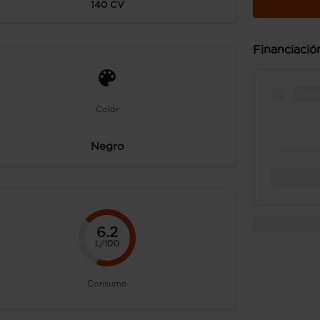
140
CV
Financiació
Color
Negro
6.2
L/100
Consumo