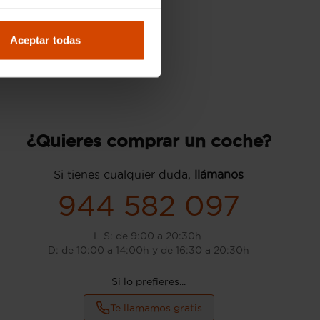
Aceptar todas
¿Quieres comprar un coche?
Si tienes cualquier duda,
llámanos
944 582 097
L-S: de 9:00 a 20:30h.
D: de 10:00 a 14:00h y de 16:30 a 20:30h
Si lo prefieres...
Te llamamos gratis