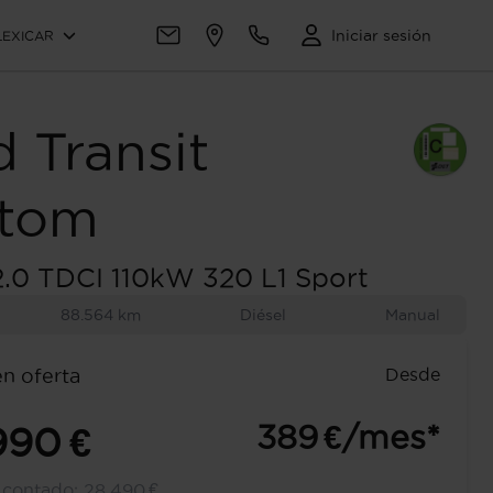
Iniciar sesión
LEXICAR
d
Transit
tom
.0 TDCI 110kW 320 L1 Sport
88.564 km
Diésel
Manual
Desde
en oferta
389 €/mes*
990 €
l contado:
28.490 €