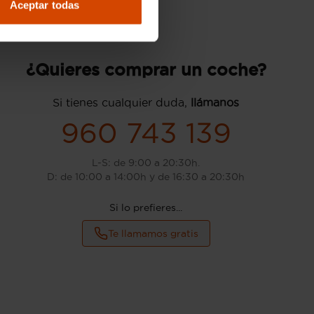
Aceptar todas
¿Quieres comprar un coche?
Si tienes cualquier duda,
llámanos
960 743 139
L-S: de 9:00 a 20:30h.
D: de 10:00 a 14:00h y de 16:30 a 20:30h
Si lo prefieres...
Te llamamos gratis