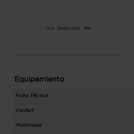
I.V.A. Deducible
No
Equipamiento
Ficha Técnica
Información de la versión: número última lista
Confort
comunicación: 20 ene 2023, fase/generación: 1,
precios: interna, M2 y 09 dic 2022
Toma/s de 12v en la zona de carga, los asientos
Multimedia
Carrocería tipo combi con 4 puertas, techo tipo
Control de crucero
lado izquierdo, código de plataforma: V362, ca