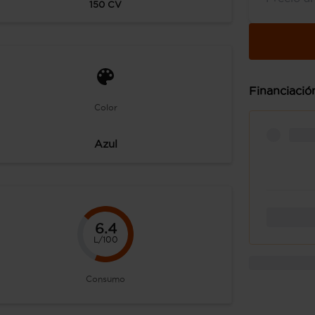
150
CV
Financiació
Color
Azul
6.4
L/100
Consumo