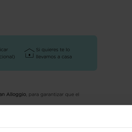
icar
Si quieres te lo
ional)
llevamos a casa
ian Alloggio
, para garantizar que el