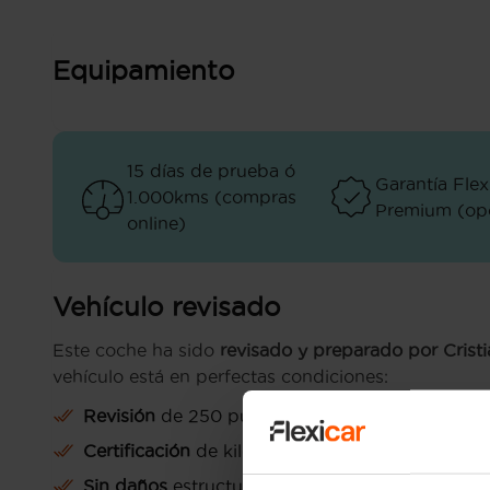
Equipamiento
15 días de prueba ó
Garantía Flex
1.000kms (compras
Premium (opc
online)
Vehículo revisado
Este coche ha sido
revisado y preparado por Crist
vehículo está en perfectas condiciones:
Revisión
de 250 puntos
Certificación
de kilometraje
Sin daños
estructurales