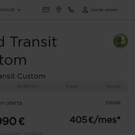
Iniciar sesión
LEXICAR
d
Transit
tom
ansit Custom
92.884 km
Diésel
Manual
Desde
en oferta
405 €/mes*
990 €
l contado:
28.990 €