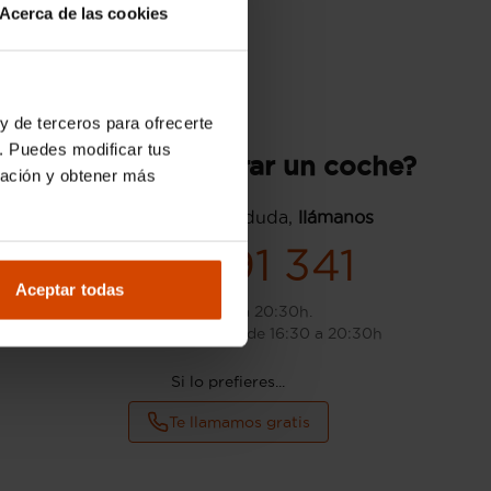
Acerca de las cookies
y de terceros para ofrecerte
. Puedes modificar tus
¿Quieres comprar un coche?
ración y obtener más
Si tienes cualquier duda,
llámanos
935 491 341
Aceptar todas
L-S: de 9:00 a 20:30h.
D: de 10:00 a 14:00h y de 16:30 a 20:30h
Si lo prefieres...
Te llamamos gratis