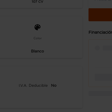
107
CV
Financiació
Color
Blanco
I.V.A. Deducible
No