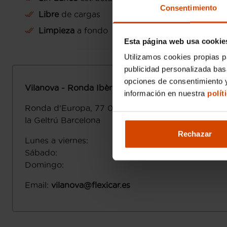
Consentimiento
Libre
de cargas
Limpieza
a fondo
Esta página web usa cookie
Utilizamos cookies propias p
publicidad personalizada ba
opciones de consentimiento y
Vilanova - Ronda Ibèrica
información en nuestra
polít
Ronda d'Europa, 77
08800
Vilanova i
la Geltrú
Barcelona
Rechazar
Lunes a viernes
:
Sábado
:
Domingo
:
Email
:
vilanova@flexicar.es