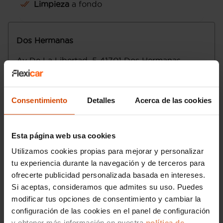
Limpieza
a fondo
361 litros (hasta las ventanas con asientos
dirección
montados) y 1.143 litros (hasta el techo
Seis airbags
con asientos plegados) ( medición VDA )
Conducción autónoma 1 y control de
Dos Hermanas
Tracción delantera con con sistema de
carril activo
control de descenso
Av De La Libertad, 5
41701
Dos Hermanas
Control electrónico de tracción
Sevilla
Transmisión de tipo manual con cambio
totalmente manual de seis marchas con
Lunes a viernes
:
palanca en el suelo
Consentimiento
Detalles
Acerca de las cookies
Control de estabilidad
Sábado
:
Motor de 1,6 litros ( 1.598 cc ) , cuatro
Domingo
:
cilindros en línea con cuatro válvulas por
cilindro, 77,0 mm de diámetro, 85,8 mm
Esta página web usa cookies
Email
:
doshermanas@flexicar.es
de carrera y relación de compresión: 15,9
Utilizamos cookies propias para mejorar y personalizar
15,9
tu experiencia durante la navegación y de terceros para
Compresor: uno de tipo turbo
ofrecerte publicidad personalizada basada en intereses.
Norma de emisiones EU6.2 (C and D-
Temp), 108 g/km CO2 (combinado) y C
Si aceptas, consideramos que admites su uso. Puedes
Etiqueta de eficiciencia energética clase
modificar tus opciones de consentimiento y cambiar la
B
configuración de las cookies en el panel de configuración
Filtro de partículas
y obtener más información en nuestra
política de