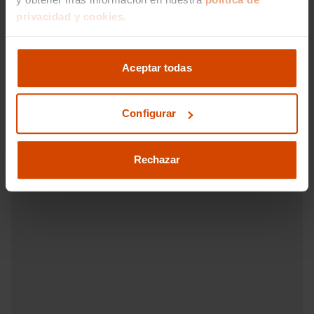
Start/Stop parada y arranque automático
privacidad y cookies.
Reducción catalítica selectiva
Sistema eléctrico 12
Alimentación : diesel "common rail"
Combustible: diesel y Combustible
Aceptar todas
Me interesa
primario: diesel
Depósito principal de combustible: 50
litros
Configurar
Bandeja trasera rígida
Prestaciones: 183 km/h de velocidad
Vehículos recomendados
máxima y 10,7 segs de aceleración 0-100
Rechazar
km/h
Potencia de 115 CV ( CEE ) 85 kW @
4.000 rpm (potencia max) 280 Nm de
par máximo @ 1.500 rpm (par max)
potencia con combustible primario
Consumo de combustible ( ECE 99/100
): 4,8 l/100km (urbano), 3,9 l/100km
(extraurbano), 4,1 l/100km (mixto), 20,8
km/l (urbano), 25,6 km/l (extraurbano),
24,4 km/l (mixto) y 1.220 Km de