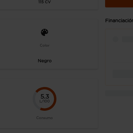
115
CV
Financiació
Color
Negro
5.3
L/100
Consumo