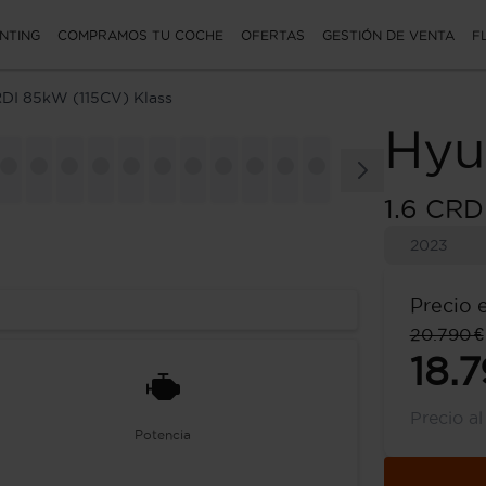
NTING
COMPRAMOS TU COCHE
OFERTAS
GESTIÓN DE VENTA
F
RDI 85kW (115CV) Klass
Hyu
1.6 CRD
2023
Precio 
20.790 €
18.7
Precio a
Potencia