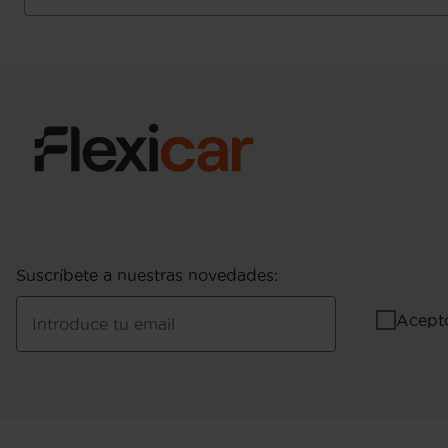
Puerta conductor, trasera (lado conductor), pa
bisagras delanteras
Puerta trasera con portón
Suscríbete a nuestras novedades
:
Acept
Introduce tu email