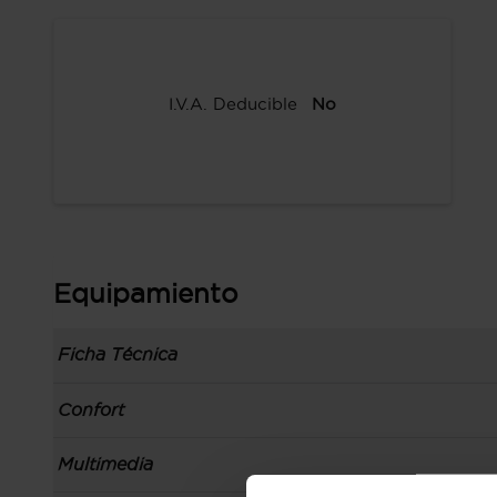
I.V.A. Deducible
No
Equipamiento
Ficha Técnica
Información de la versión: número última lista
Confort
comunicación: 09 ene 2023, fase/generación: 4
precios: interna, M1 y 01 ene 2023
Toma/s de 12v en la zona de carga y los asien
Multimedia
Carrocería tipo todoterreno con 5 puertas, bata
Apertura a distancia del maletero con control
código de plataforma: HYUNDAI XD, carrocería