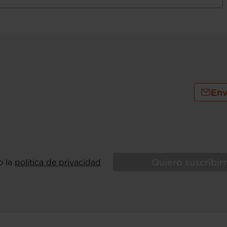
sajero y trasera (lado pasajero) con
Env
Quiero suscribi
o la
política de privacidad