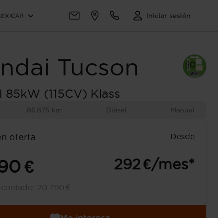
Iniciar sesión
LEXICAR
ndai
Tucson
I 85kW (115CV) Klass
86.875 km
Diésel
Manual
Desde
en oferta
292 €/mes*
90 €
l contado:
20.790 €
Me interesa