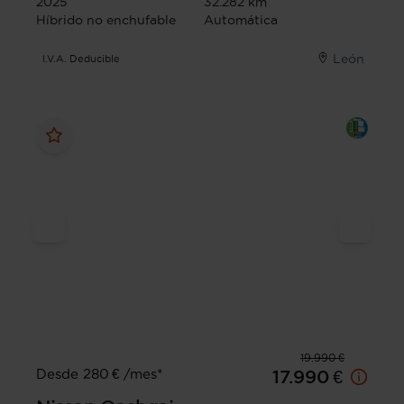
2025
32.282 km
Híbrido no enchufable
Automática
León
I.V.A. Deducible
19.990 €
Desde 280 € /mes*
17.990 €