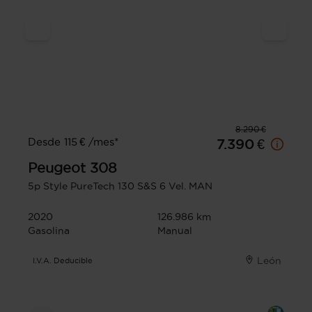
8.290 €
Desde 115 € /mes*
7.390 €
Peugeot
308
5p Style PureTech 130 S&S 6 Vel. MAN
2020
126.986 km
Gasolina
Manual
León
I.V.A. Deducible