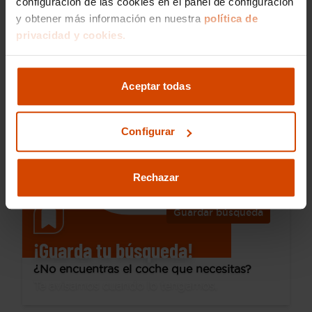
configuración de las cookies en el panel de configuración
y obtener más información en nuestra
política de
37.690 €
privacidad y cookies.
Desde 528 € /mes*
33.890 €
Volvo
XC60
Aceptar todas
2.0 B4 D AWD Plus Dark Auto
2023
90.596 km
Híbrido no enchufable
Automática
Configurar
León
Rechazar
Guardar búsqueda
¡Guarda tu búsqueda!
¿No encuentras el coche que necesitas?
Te avisamos cuando lo tengamos.