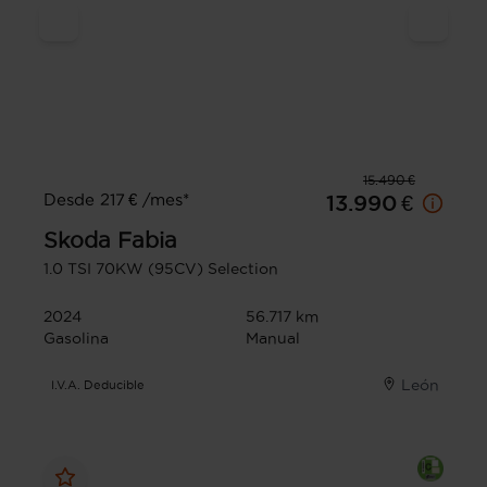
15.490 €
Desde 217 € /mes*
13.990 €
Skoda
Fabia
1.0 TSI 70KW (95CV) Selection
2024
56.717 km
Gasolina
Manual
León
I.V.A. Deducible