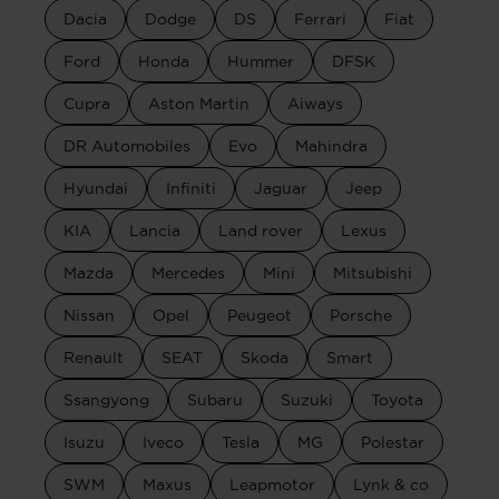
Dacia
Dodge
DS
Ferrari
Fiat
Ford
Honda
Hummer
DFSK
Cupra
Aston Martin
Aiways
DR Automobiles
Evo
Mahindra
Hyundai
Infiniti
Jaguar
Jeep
KIA
Lancia
Land rover
Lexus
Mazda
Mercedes
Mini
Mitsubishi
Nissan
Opel
Peugeot
Porsche
Renault
SEAT
Skoda
Smart
Ssangyong
Subaru
Suzuki
Toyota
Isuzu
Iveco
Tesla
MG
Polestar
SWM
Maxus
Leapmotor
Lynk & co