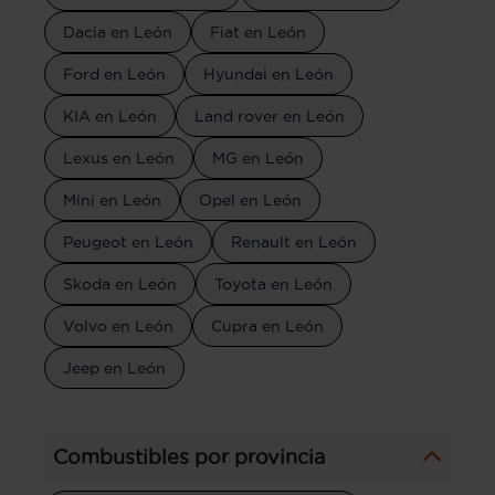
Dacia en León
Fiat en León
Ford en León
Hyundai en León
KIA en León
Land rover en León
Lexus en León
MG en León
Mini en León
Opel en León
Peugeot en León
Renault en León
Skoda en León
Toyota en León
Volvo en León
Cupra en León
Jeep en León
Combustibles por provincia