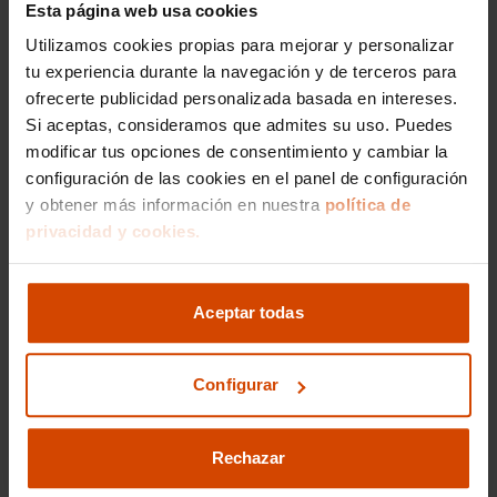
Revisión
de 250 puntos
Esta página web usa cookies
Certificación
de kilometraje
Utilizamos cookies propias para mejorar y personalizar
tu experiencia durante la navegación y de terceros para
Sin daños
estructurales
ofrecerte publicidad personalizada basada en intereses.
Libre
de cargas
Si aceptas, consideramos que admites su uso. Puedes
Limpieza
a fondo
modificar tus opciones de consentimiento y cambiar la
configuración de las cookies en el panel de configuración
y obtener más información en nuestra
política de
Sabadell - Aeropuerto
privacidad y cookies.
Carrer de Bernat Metge, 166
08205
Sabadell
Barcelona
Aceptar todas
Lunes a viernes
:
Sábado
:
Configurar
Domingo
:
Email
:
sabadell@flexicar.es
Rechazar