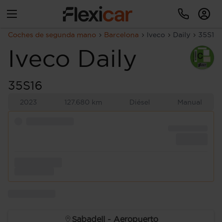
Coches de segunda mano
Barcelona
Iveco
Daily
35S16
Iveco
Daily
35S16
2023
127.680 km
Diésel
Manual
Sabadell - Aeropuerto