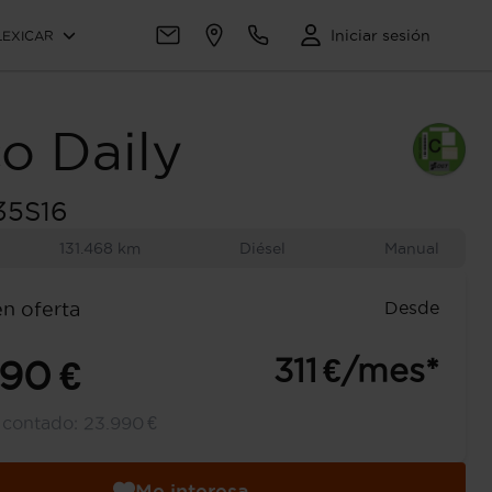
Iniciar sesión
LEXICAR
co
Daily
35S16
131.468 km
Diésel
Manual
Desde
en oferta
311 €/mes*
990 €
l contado:
23.990 €
Me interesa