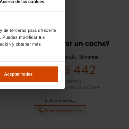
Acerca de las cookies
y de terceros para ofrecerte
. Puedes modificar tus
¿Quieres comprar un coche?
ración y obtener más
Si tienes cualquier duda,
llámanos
937 235 442
Aceptar todas
L-S: de 9:00 a 20:30h.
D: de 10:00 a 14:00h y de 16:30 a 20:30h
Si lo prefieres...
Te llamamos gratis