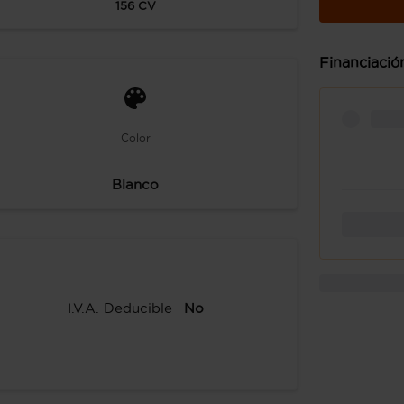
156
CV
Financiació
Color
Blanco
I.V.A. Deducible
No