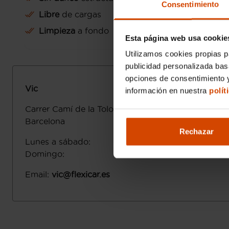
Consentimiento
Libre
de cargas
Limpieza
a fondo
Esta página web usa cookie
Utilizamos cookies propias p
publicidad personalizada ba
opciones de consentimiento y
Vic
información en nuestra
polít
Carrer Camí de la Tolosa, 9
08500
Vic
Barcelona
Rechazar
Lunes a sábado
:
Domingo
:
Email
:
vic@flexicar.es