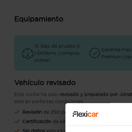
Equipamiento
15 días de prueba ó
Garantía Flex
1.000kms (compras
Premium (opc
online)
Vehículo revisado
Este coche ha sido
revisado y preparado por Jona
está en perfectas condiciones:
Revisión
de 250 puntos
Certificación
de kilometraje
Sin daños
estructurales