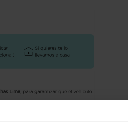
icar
Si quieres te lo
ional)
llevamos a casa
thas Lima
, para garantizar que el vehículo