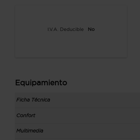
I.V.A. Deducible
No
Equipamiento
Ficha Técnica
Información de la versión: número última list
Confort
comunicación: 08 abr 2024, código de modelo 
839.668.802, fuente de los precios: interna, 
Toma/s de 12v en la zona de carga, los asientos
Multimedia
Carrocería tipo todoterreno con 5 puertas, bata
Servocierre del maletero
de plataforma: MLA, carrocería & puertas (loca