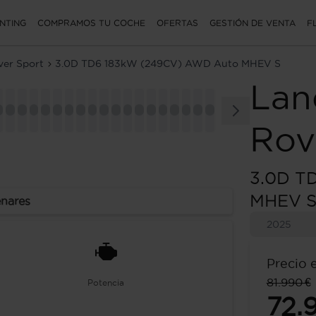
NTING
COMPRAMOS TU COCHE
OFERTAS
GESTIÓN DE VENTA
F
er Sport
3.0D TD6 183kW (249CV) AWD Auto MHEV S
Lan
Rov
3.0D T
MHEV 
enares
2025
Precio 
81.990 €
Potencia
72.