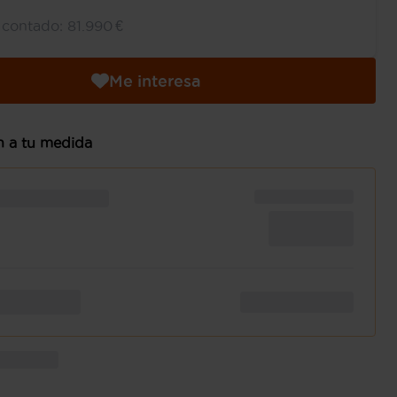
l contado:
81.990 €
Me interesa
n a tu medida