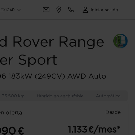
Iniciar sesión
LEXICAR
d Rover
Range
er Sport
D6 183kW (249CV) AWD Auto
S
35.500 km
Híbrido no enchufable
Automática
Desde
en oferta
1.133 €/mes*
990 €