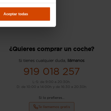
Aceptar todas
¿Quieres comprar un coche?
Si tienes cualquier duda,
llámanos
919 018 257
L-S: de 9:00 a 20:30h.
D: de 10:00 a 14:00h y de 16:30 a 20:30h
Si lo prefieres...
Te llamamos gratis