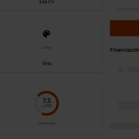
249
CV
Precio a
Color
Financiació
Gris
7.5
L/100
Consumo