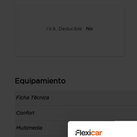
I.V.A. Deducible
No
Equipamiento
Ficha Técnica
Información de la versión: número última lista
Confort
comunicación: 09 jun 2020, fase/generación: 1,
precios: interna, M1 y 01 jun 2020
Toma/s de 12v en los asientos delanteros
Multimedia
Carrocería tipo minicoche con 5 puertas, batall
Espejo de cortesía en conductor en acompañ
de plataforma: NBC, carrocería & puertas (loc