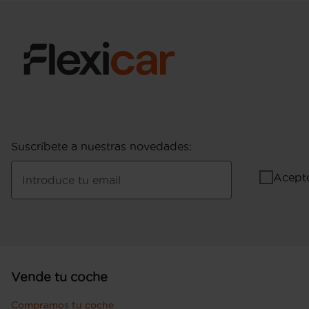
bisagras delanteras
Puerta trasera con portón
Suscríbete a nuestras novedades
:
Acept
Introduce tu email
Vende tu coche
Compramos tu coche