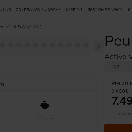
NTING
COMPRAMOS TU COCHE
OFERTAS
GESTIÓN DE VENTA
F
ive VTi 52kW (72CV)
Peu
Active 
2021
Precio 
ns
9.490 €
7.4
Precio a
Potencia