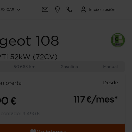
Iniciar sesión
LEXICAR
geot
108
VTi 52kW (72CV)
50.663 km
Gasolina
Manual
Desde
en oferta
117 €/mes*
90 €
l contado:
9.490 €
Me interesa