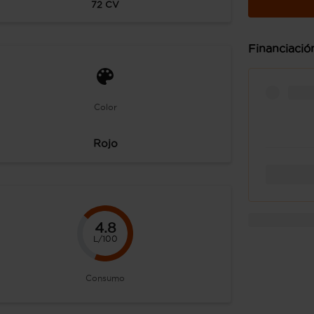
72
CV
Financiació
Color
Rojo
4.8
L/100
Consumo