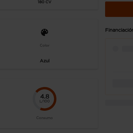
180
CV
Financiació
Color
Azul
4.8
L/100
Consumo