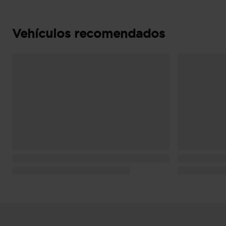
(extraurbano), 4,8 l/100km (mixto), 18,9 km/l 
km/l (mixto) y 1.167 Km de autonomía (combi
Pesos: 2.280 kg (peso máximo admisible), 1.5
Vehículos recomendados
máximo remolcable con freno) ( medición: prop
Puerta conductor, trasera (lado conductor), pa
bisagras delanteras
Puerta trasera con portón