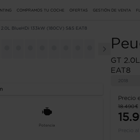
NTING
COMPRAMOS TU COCHE
OFERTAS
GESTIÓN DE VENTA
F
 2.0L BlueHDi 133kW (180CV) S&S EAT8
Peu
GT 2.0L
EAT8
2018
ón
Precio 
18.490 €
15.
Potencia
Precio a