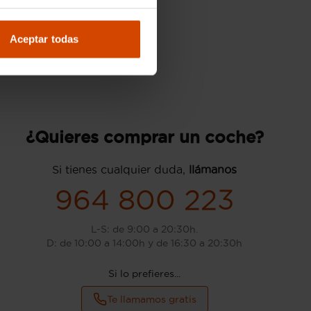
Aceptar todas
¿Quieres comprar un coche?
Si tienes cualquier duda,
llámanos
964 800 223
L-S: de 9:00 a 20:30h.
D: de 10:00 a 14:00h y de 16:30 a 20:30h
Si lo prefieres...
Te llamamos gratis