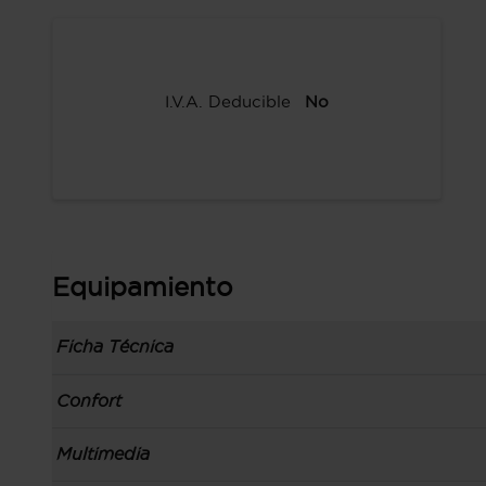
I.V.A. Deducible
No
Equipamiento
Ficha Técnica
Información de la versión: número última lista
Confort
comunicación: 05 mar 2018, fase/generación: 2,
precios: interna, M1 y 01 mar 2018
Toma/s de 12v en la zona de carga, los asientos
Multimedia
Carrocería tipo todoterreno con 5 puertas, bata
Apertura a distancia del maletero con control
código de plataforma: EMP2, carrocería & puer