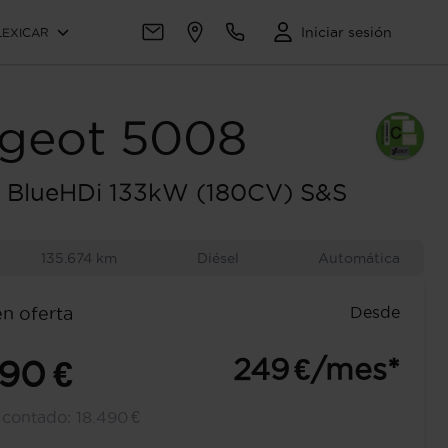
Iniciar sesión
LEXICAR
geot
5008
 BlueHDi 133kW (180CV) S&S
135.674 km
Diésel
Automática
Desde
en oferta
249 €/mes*
990 €
l contado:
18.490 €