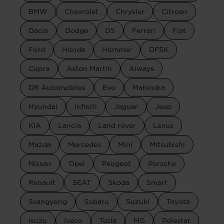
BMW
Chevrolet
Chrysler
Citroen
Dacia
Dodge
DS
Ferrari
Fiat
Ford
Honda
Hummer
DFSK
Cupra
Aston Martin
Aiways
DR Automobiles
Evo
Mahindra
Hyundai
Infiniti
Jaguar
Jeep
KIA
Lancia
Land rover
Lexus
Mazda
Mercedes
Mini
Mitsubishi
Nissan
Opel
Peugeot
Porsche
Renault
SEAT
Skoda
Smart
Ssangyong
Subaru
Suzuki
Toyota
Isuzu
Iveco
Tesla
MG
Polestar