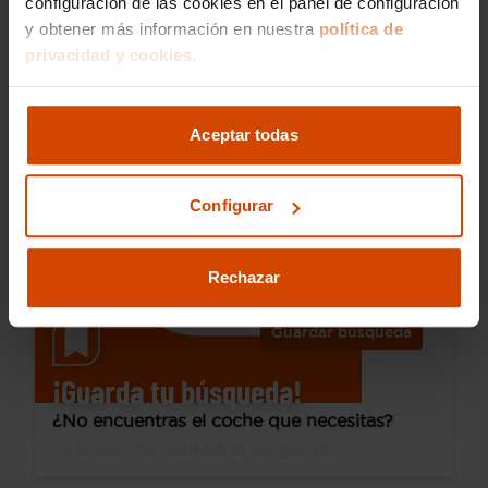
configuración de las cookies en el panel de configuración
y obtener más información en nuestra
política de
17.990 €
privacidad y cookies.
Desde 248 € /mes*
15.990 €
Peugeot
208
Aceptar todas
Allure Gasolina 100 S&S 6 Vel. MAN
2025
20.060 km
Gasolina
Manual
Configurar
Castellón
Rechazar
Guardar búsqueda
¡Guarda tu búsqueda!
¿No encuentras el coche que necesitas?
Te avisamos cuando lo tengamos.