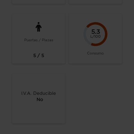
5.3
L/100
Puertas / Plazas
Consumo
5 / 5
I.V.A. Deducible
No