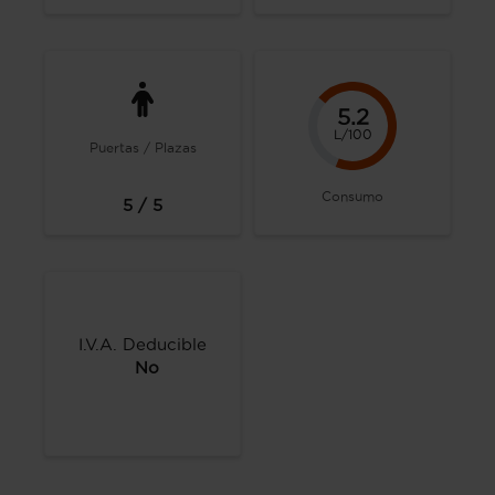
5.2
L/100
Puertas / Plazas
Consumo
5 / 5
I.V.A. Deducible
No