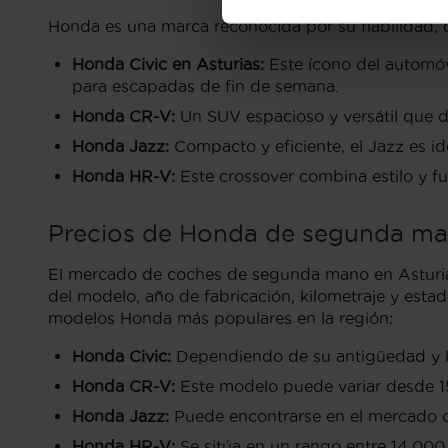
Honda es una marca reconocida por su fiabilidad,
Honda Civic en Asturias:
Este ícono del automóvi
para escapadas de fin de semana.
Honda CR-V:
Un SUV espacioso y versátil que de
Honda Jazz:
Compacto y eficiente, el Jazz es ide
Honda HR-V:
Este crossover combina estilo y fu
Precios de Honda de segunda ma
El mercado de coches de segunda mano en Asturia
del modelo, año de fabricación, kilometraje y esta
modelos Honda más populares en la región:
Honda Civic:
Dependiendo de su antigüedad y kil
Honda CR-V:
Este modelo puede variar desde 15,
Honda Jazz:
Puede encontrarse en el mercado 
Honda HR-V:
Se sitúa en un rango entre 14,000 