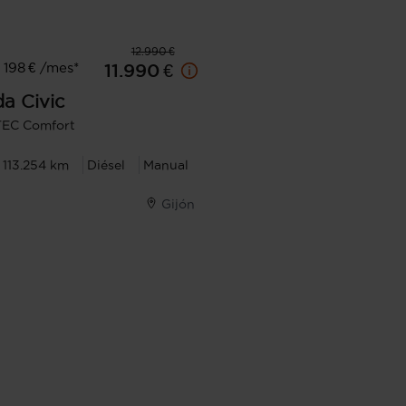
12.990 €
198 € /mes*
11.990 €
da
Civic
DTEC Comfort
113.254 km
Diésel
Manual
Gijón