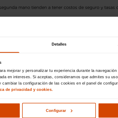
egunda mano tienden a tener costos de seguro y tasas de
Honda Civic hasta SUV como el Honda CR-V, existe una 
pierden su valor rápidamente, mientras que la depreciac
Detalles
 ocasión en Asturias
cumpla con nuestros estrictos está
s
 Honda en Asturias
ara mejorar y personalizar tu experiencia durante la navegación 
sada en intereses. Si aceptas, consideramos que admites su uso
os concesionarios destacados para la compra de coches 
 cambiar la configuración de las cookies en el panel de configu
a gama de modelos Honda, cada uno inspeccionado a fondo
ica de privacidad y cookies.
pra excepcional y asesorar a nuestros clientes para que
de Honda
Configurar