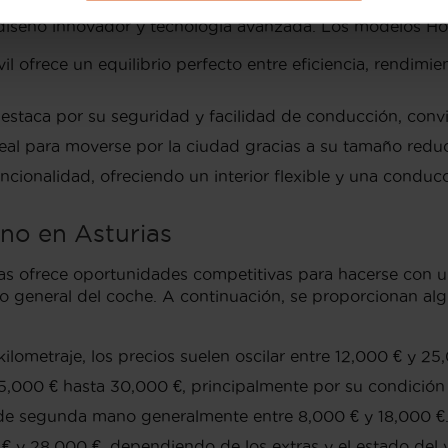
 diseño innovador y tecnología avanzada. Los modelos H
l ofrece un equilibrio perfecto entre eficiencia, rendimi
staca por su seguridad y facilidad de conducción, convir
al para moverse por la ciudad gracias a su tamaño reducid
ncionalidad, ofreciendo un interior flexible y una conduc
no en Asturias
s ofrece oportunidades competitivas para hacerse con u
do general del coche. A continuación, se proporcionan alg
ometraje, los precios suelen oscilar entre 12,000 € y 25
000 € hasta 30,000 €, principalmente por su condición y 
de segunda mano generalmente entre 8,000 € y 18,000 €
€ y 28,000 €, dependiendo de los extras y el estado del 