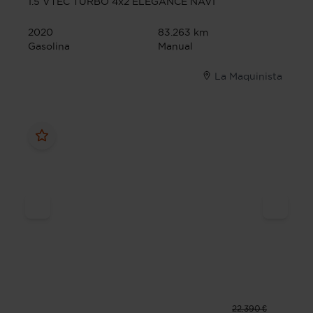
1.5 VTEC TURBO 4x2 ELEGANCE NAVI
2020
83.263 km
Gasolina
Manual
La Maquinista
22.390 €