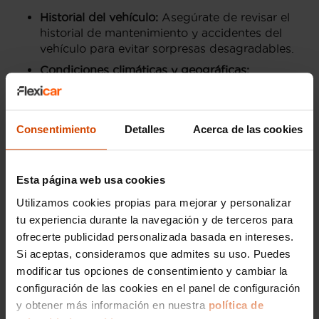
Historial del vehículo:
Asegúrate de revisar el
historial de mantenimiento y accidentes del
vehículo para evitar sorpresas desagradables.
Condiciones climáticas y geográficas:
Considera las condiciones locales, como el
clima cálido de Almería, y cómo estas afectan
al rendimiento y mantenimiento del vehículo.
Consentimiento
Detalles
Acerca de las cookies
Precio y financiación:
Compara precios y
opciones de financiación para obtener la
mejor oferta posible, mientras evalúas el
Esta página web usa cookies
coste de seguros y posibles garantías.
Utilizamos cookies propias para mejorar y personalizar
Revisiones técnicas:
Realiza una inspección
tu experiencia durante la navegación y de terceros para
técnica detallada para garantizar el buen
ofrecerte publicidad personalizada basada en intereses.
estado del motor, transmisión y otros
componentes críticos.
Si aceptas, consideramos que admites su uso. Puedes
modificar tus opciones de consentimiento y cambiar la
configuración de las cookies en el panel de configuración
Ventajas de comprar un Jeep
y obtener más información en nuestra
política de
de ocasión en Almería.