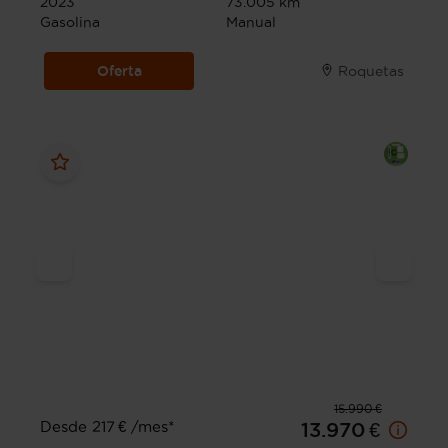
2023
73.005 km
Gasolina
Manual
Oferta
Roquetas
15.990 €
Desde 217 € /mes*
13.970 €