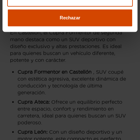
Modelos más buscados
de Cupra
Rechazar
En Castellón, el Cupra Formentor de segunda
mano destaca como un SUV deportivo con
diseño exclusivo y altas prestaciones. Es ideal
para quienes buscan un vehículo diferente,
potente y con carácter.
Cupra Formentor en Castellón
, SUV coupé
con estética agresiva, excelente dinámica de
conducción y tecnología de última
generación.
Cupra Ateca:
Ofrece un equilibrio perfecto
entre espacio, confort y rendimiento en
carretera, ideal para quienes buscan un SUV
poderoso.
Cupra León:
Con un diseño deportivo y un
motor potente, este compacto es perfecto