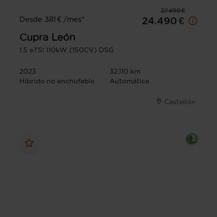
27.490 €
Desde 381 € /mes*
24.490 €
Cupra
León
1.5 eTSI 110kW (150CV) DSG
2023
32.110 km
Híbrido no enchufable
Automática
Castellón