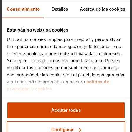
Consentimiento
Detalles
Acerca de las cookies
Concesionario de
coches Cupra en
Esta página web usa cookies
Castellón
Utilizamos cookies propias para mejorar y personalizar
tu experiencia durante la navegación y de terceros para
Si estás buscando un concesionario
ofrecerte publicidad personalizada basada en intereses.
especializado en coches Cupra en Castellón, has
Si aceptas, consideramos que admites su uso. Puedes
llegado al lugar adecuado. En Flexicar,
modificar tus opciones de consentimiento y cambiar la
contamos con una amplia selección de vehículos
Cupra de segunda mano, todos ellos revisados y
configuración de las cookies en el panel de configuración
en excelentes condiciones. Nuestra localización
y obtener más información en nuestra
política de
en Castellón nos permite ofrecer un servicio
privacidad y cookies.
cercano y personalizado, adaptado a las
necesidades de cada cliente. Visitando nuestro
concesionario, podrás explorar nuestro
Aceptar todas
inventario en persona y recibir el asesoramiento
de expertos en la marca Cupra.
Configurar