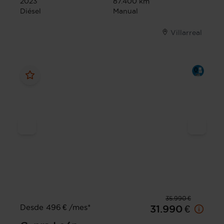
2023
87.400 km
Diésel
Manual
Villarreal
35.990 €
Desde 496 € /mes*
31.990 €