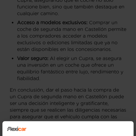
funcione bien, sino que también destaque en
cualquier camino.
Acceso a modelos exclusivos:
Comprar un
coche de segunda mano en Castellón permite
a los compradores acceder a modelos
exclusivos o ediciones limitadas que ya no
están disponibles en los concesionarios.
Valor seguro:
Al elegir un Cupra, se asegura
una inversión en un coche que ofrece un
equilibrio fantástico entre lujo, rendimiento y
fiabilidad.
En conclusión, dar el paso hacia la compra de
un Cupra de segunda mano en Castellón puede
ser una decisión inteligente y gratificante,
siempre que se realicen las diligencias necesarias
para asegurar que el vehículo cumpla con las
expectativas del comprador en cuanto a calidad
y rendimiento.