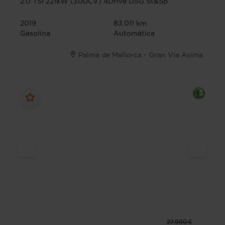
2.0 TSI 221kW (300CV) 4Drive DSG St&Sp
2019
83.011 km
Gasolina
Automática
Palma de Mallorca - Gran Vía Asima
27.990 €