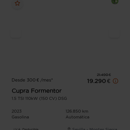
21.490 €
Desde 300 € /mes*
19.290 €
Cupra
Formentor
1.5 TSI 110kW (150 CV) DSG
2023
126.850 km
Gasolina
Automática
Sevilla - Montes Sierra
I.V.A. Deducible