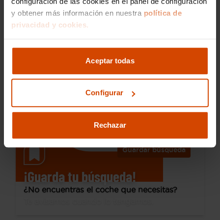
configuración de las cookies en el panel de configuración
y obtener más información en nuestra
política de
27.990 €
privacidad y cookies.
Desde 388 € /mes*
24.970 €
Cupra
León
Aceptar todas
SP 1.5 eTSI 110kW (150CV) DSG
2025
27.488 km
Híbrido no enchufable
Automática
Configurar
Utrera
Rechazar
Guardar búsqueda
¡Guarda tu búsqueda!
¿No encuentras el coche que necesitas?
Te avisamos cuando lo tengamos.