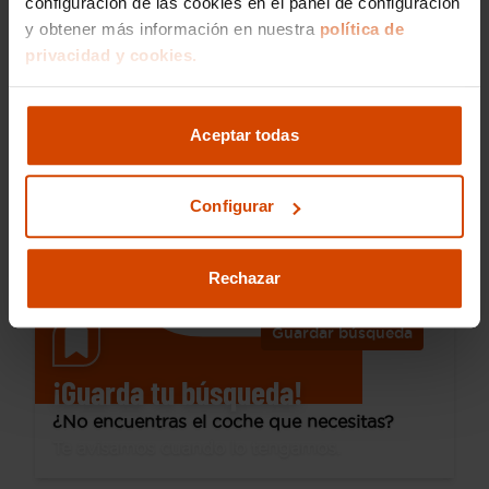
configuración de las cookies en el panel de configuración
y obtener más información en nuestra
política de
29.990 €
privacidad y cookies.
Desde 403 € /mes*
25.990 €
Cupra
Formentor
Aceptar todas
1.4 e-Hybrid 150kW (204 CV) DSG
2024
100.077 km
Híbrido enchufable
Automática
Configurar
Irún
I.V.A. Deducible
Rechazar
Guardar búsqueda
¡Guarda tu búsqueda!
¿No encuentras el coche que necesitas?
Te avisamos cuando lo tengamos.