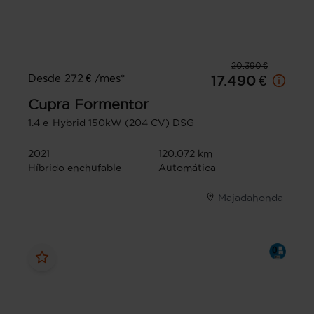
20.390 €
Desde 272 € /mes*
17.490 €
Cupra
Formentor
1.4 e-Hybrid 150kW (204 CV) DSG
2021
120.072 km
Híbrido enchufable
Automática
Majadahonda