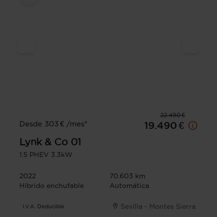
22.490 €
Desde 303 € /mes*
19.490 €
Lynk & Co
01
1.5 PHEV 3.3kW
2022
70.603 km
Híbrido enchufable
Automática
Sevilla - Montes Sierra
I.V.A. Deducible