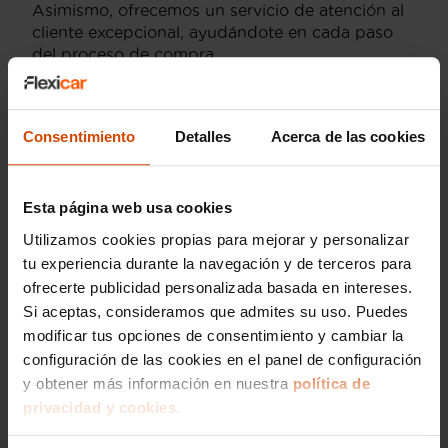
Asimismo, ofrecemos un servicio de atención al
cliente excepcional, ayudándote en cada paso
del proceso de compra.
Optar por un Lynk & Co 01 en Sevilla no solo te
proporcionará un vehículo fiable y económico,
sino que también tendrás acceso a nuestra red
Consentimiento
Detalles
Acerca de las cookies
de talleres y servicios postventa, asegurando
que tu coche siempre esté en las mejores manos.
Con Flexicar, te garantizamos una experiencia
Esta página web usa cookies
de compra sencilla, rápida y sin complicaciones.
Utilizamos cookies propias para mejorar y personalizar
tu experiencia durante la navegación y de terceros para
Mejores versiones y
ofrecerte publicidad personalizada basada en intereses.
Si aceptas, consideramos que admites su uso. Puedes
acabados del Lynk & Co
modificar tus opciones de consentimiento y cambiar la
1 en Sevilla
configuración de las cookies en el panel de configuración
y obtener más información en nuestra
política de
privacidad y cookies.
Si estás buscando coches de segunda mano en
Sevilla, el
Lynk & Co 1
es una opción excelente