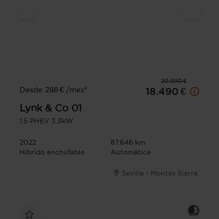
20.990 €
Desde 288 € /mes*
18.490 €
Lynk & Co
01
1.5 PHEV 3.3kW
2022
87.646 km
Híbrido enchufable
Automática
Sevilla - Montes Sierra