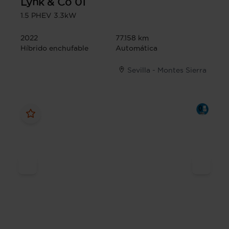
Lynk & Co
01
1.5 PHEV 3.3kW
2022
77.158 km
Híbrido enchufable
Automática
Sevilla - Montes Sierra